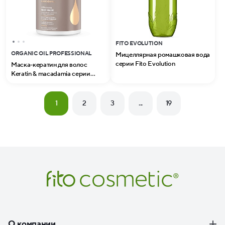
FITO EVOLUTION
ORGANIC OIL PROFESSIONAL
Мицеллярная ромашковая вода
серии Fito Evolution
Маска-кератин для волос
Keratin & macadamia серии
Organic Oil Professional
1
2
3
...
19
О компании