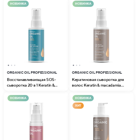
НОВИНКА
НОВИНКА
ORGANIC OIL PROFESSIONAL
ORGANIC OIL PROFESSIONAL
Восстанавливающая SOS-
Кератиновая сыворотка для
сыворотка 20 в 1 Keratin &
волос Keratin & macadamia
argana серии Organic Oil
серии Organic Oil Professional
Professional
НОВИНКА
НОВИНКА
ХИТ