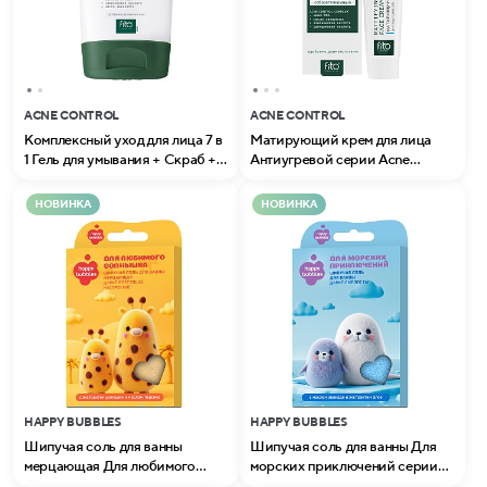
ACNE CONTROL
ACNE CONTROL
Комплексный уход для лица 7 в
Матирующий крем для лица
1 Гель для умывания + Скраб +
Антиугревой серии Acne
Маска серии Acne Control
Control Professional
Professional
НОВИНКА
НОВИНКА
HAPPY BUBBLES
HAPPY BUBBLES
Шипучая соль для ванны
Шипучая соль для ванны Для
мерцающая Для любимого
морских приключений серии
солнышка серии Happy Bubbles
Happy Bubbles