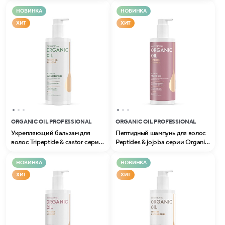
Organic Oil Professional
НОВИНКА
НОВИНКА
ХИТ
ХИТ
ORGANIC OIL PROFESSIONAL
ORGANIC OIL PROFESSIONAL
Укрепляющий бальзам для
Пептидный шампунь для волос
волос Tripeptide & castor серии
Peptides & jojoba серии Organic
Organic Oil Professional
Oil Professional
НОВИНКА
НОВИНКА
ХИТ
ХИТ