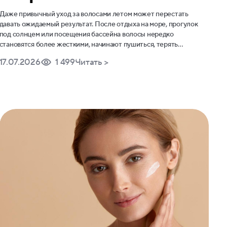
блеска
Даже привычный уход за волосами летом может перестать
давать ожидаемый результат. После отдыха на море, прогулок
под солнцем или посещения бассейна волосы нередко
становятся более жесткими, начинают пушиться, терять
гладкость. Причина заключается не только в жаркой погоде. В
17.07.2026
1 499
Читать >
теплый сезон ваша прическа одновременно сталкивается сразу с
несколькими стрессовыми факторами, каждый из которых
постепенно влияет на ее состояние.