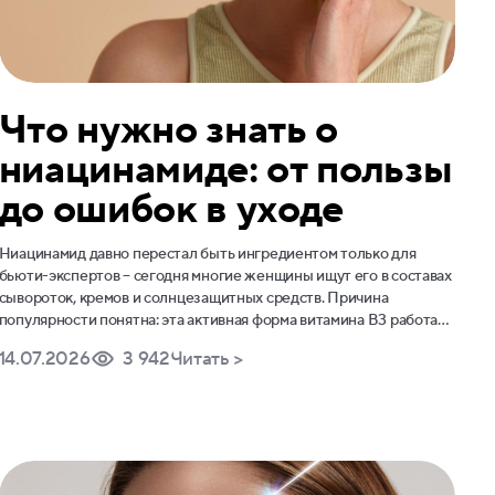
Что нужно знать о
ниацинамиде: от пользы
до ошибок в уходе
Ниацинамид давно перестал быть ингредиентом только для
бьюти-экспертов – сегодня многие женщины ищут его в составах
сывороток, кремов и солнцезащитных средств. Причина
популярности понятна: эта активная форма витамина B3 работает
мягко, подходит разным типам кожи и позволяет решать сразу
14.07.2026
3 942
Читать >
несколько частых задач ухода – от неровного тона до ощущения
сухости и дискомфорта.