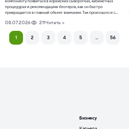
компоненту появиться в корейских сыворотках, кабинетных
процедурах и рекомендациях блогеров, как он быстро
превращается в главный объект внимания. Так произошло и с
PDRN – полинуклеотидами, которые чаще всего получают из
08.07.2026
211
Читать >
ДНК лососевых рыб.
1
2
3
4
5
...
56
Бизнесу
Карьера