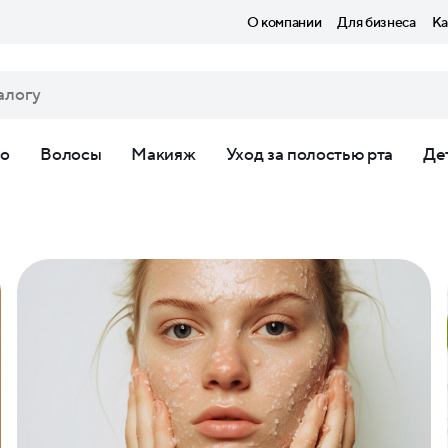
О компании
Для бизнеса
Ка
ло
Волосы
Макияж
Уход за полостью рта
Де