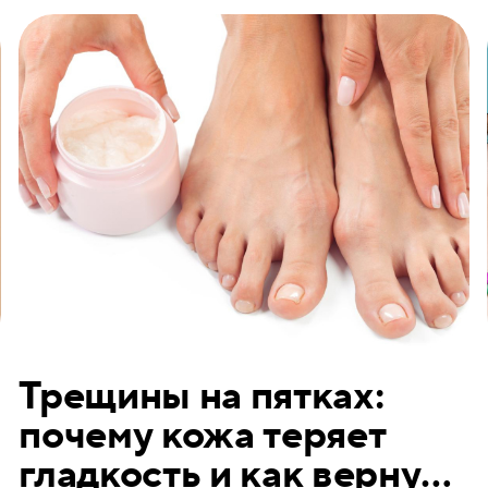
текстуру кожи и создает эффект неопрятности. Популяризация
влажного финиша в макияже и уходе иногда стирает эту грань.
Между тем различия существенны.
Трещины на пятках:
почему кожа теряет
гладкость и как вернуть