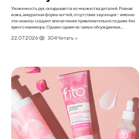
Ухоженность рук складывается из множества деталей. Ровная
кожа, аккуратная форма ногтей, отсутствие заусенцев – именно
эти нюансы создают впечатление привлекательности даже без
яркого маникюра. Однако одним из самых обсуждаемых
вопросов остается уход за кутикулой. Некоторые считают, что ее
22.07.2026
304
Читать >
необходимо регулярно удалять, другие предпочитают
европейский необрезной маникюр и стараются лишь смягчать
кожу вокруг ногтя.