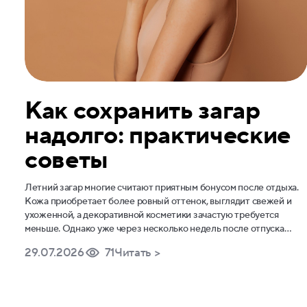
Как сохранить загар
надолго: практические
советы
Летний загар многие считают приятным бонусом после отдыха.
Кожа приобретает более ровный оттенок, выглядит свежей и
ухоженной, а декоративной косметики зачастую требуется
меньше. Однако уже через несколько недель после отпуска
насыщенность цвета постепенно уменьшается, к тому же иногда
29.07.2026
71
Читать >
загар сходит неравномерно, оставляя более светлые участки.