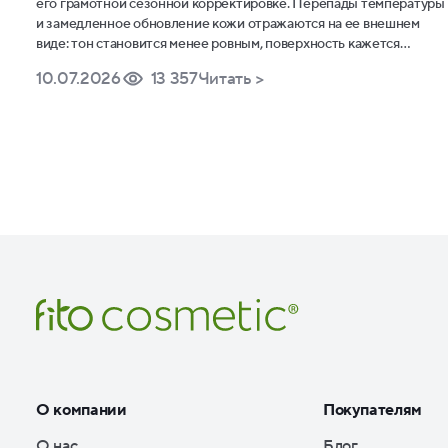
его грамотной сезонной корректировке. Перепады температуры
и замедленное обновление кожи отражаются на ее внешнем
виде: тон становится менее ровным, поверхность кажется
шероховатой, а привычные средства распределяются не так
10.07.2026
13 357
Читать >
комфортно.
О компании
Покупателям
О нас
Блог