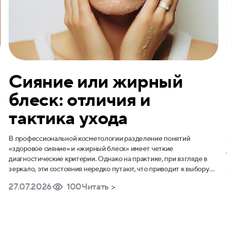
Сияние или жирный
блеск: отличия и
тактика ухода
В профессиональной косметологии разделение понятий
«здоровое сияние» и «жирный блеск» имеет четкие
диагностические критерии. Однако на практике, при взгляде в
зеркало, эти состояния нередко путают, что приводит к выбору
неверной тактики ухода. С одной стороны, существует
27.07.2026
100
Читать >
естественное сияние – результат ровного рельефа и
оптимального увлажнения эпидермиса, когда свет отражается от
гладкой поверхности рассеянно и мягко. С другой – избыточная
сальность, которая проявляется маслянистой пленкой, нарушает