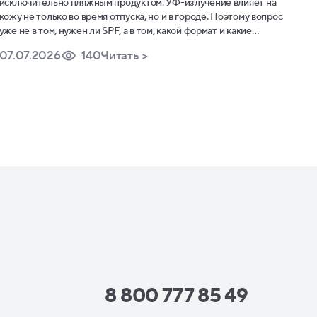
исключительно пляжным продуктом. УФ-излучение влияет на
кожу не только во время отпуска, но и в городе. Поэтому вопрос
уже не в том, нужен ли SPF, а в том, какой формат и какие
фильтры будут комфортны именно для ежедневного ухода.
07.07.2026
140
Читать >
8 800 777 85 49