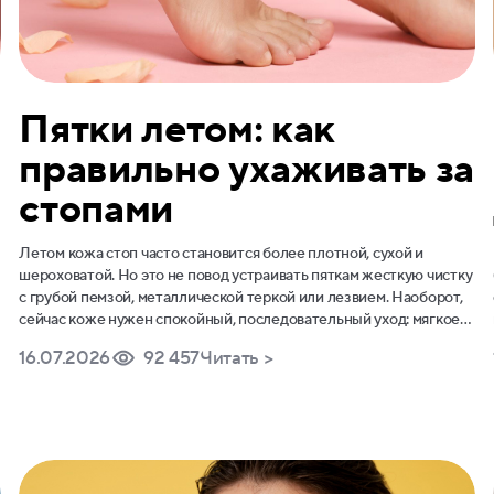
Пятки летом: как
правильно ухаживать за
стопами
Летом кожа стоп часто становится более плотной, сухой и
шероховатой. Но это не повод устраивать пяткам жесткую чистку
с грубой пемзой, металлической теркой или лезвием. Наоборот,
сейчас коже нужен спокойный, последовательный уход: мягкое
отшелушивание, увлажнение, питание и восстановление
16.07.2026
92 457
Читать >
защитного барьера.