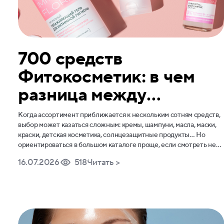
700 средств
Фитокосметик: в чем
разница между
линейками?
Когда ассортимент приближается к нескольким сотням средств,
выбор может казаться сложным: кремы, шампуни, масла, маски,
краски, детская косметика, солнцезащитные продукты… Но
ориентироваться в большом каталоге проще, если смотреть не
только на название средства, а на задачу конкретной линейки. У
16.07.2026
518
Читать >
каждой серии Фитокосметик есть свой фокус внимания и свои
особенности. Зная их, делать правильный выбор станет гораздо
проще.