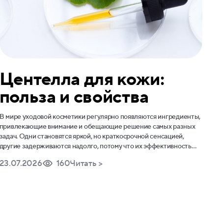
Центелла для кожи:
польза и свойства
В мире уходовой косметики регулярно появляются ингредиенты,
привлекающие внимание и обещающие решение самых разных
задач. Одни становятся яркой, но краткосрочной сенсацией,
другие задерживаются надолго, потому что их эффективность
подтверждается и исследованиями, и, что важнее, реальным
23.07.2026
160
Читать >
опытом использования. Центелла азиатская относится ко второй
категории. Это растение с богатой историей и многогранным
действием ценится за способность мягко преображать состояние
кожи.