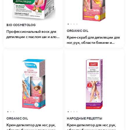
BIO COSMETOLOG
ORGANIC OIL
Профессиональный воск для
депиляции с маслом ши и алоэ
Крем-скраб для депиляции для
вера серии Bio Cosmetolog
ног, рук, области бикини и
Professional
подмышек для всех типов кожи
серии Organic Oil
ORGANIC OIL
НАРОДНЫЕ РЕЦЕПТЫ
Крем-депилятор для ног, рук,
Крем-депилятор для ног, рук,