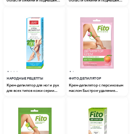
области бикини и подмышек
области бикини и подмышек
для чувствительной кожи
для чувствительной кожи
серии Organic Oil
серии Народные Рецепты
НАРОДНЫЕ РЕЦЕПТЫ
ФИТО ДЕПИЛЯТОР
Крем-депилятор для ног и рук
Крем-депилятор с персиковым
для всех типов кожи серии
маслом Быстрое удаление
Народные рецепты
серии Fito (50 мл)