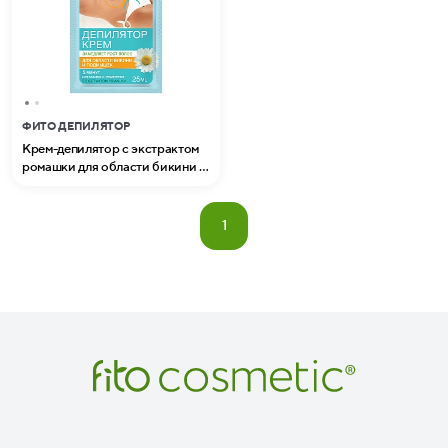
ФИТО ДЕПИЛЯТОР
Крем-депилятор с экстрактом
ромашки для области бикини и
подмышек Быстрое удаление
серии Fito (25 мл)
1