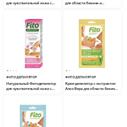
для чувствительной кожи с
для области бикини и
увлажняющим комплексом
подмышек с активным
серии Fito (100 мл)
фитокомплекcом серии Fito
(100 мл)
ФИТО ДЕПИЛЯТОР
ФИТО ДЕПИЛЯТОР
Натуральный Фитодепилятор
Крем-депилятор с экстрактом
для чувствительной кожи с
Алоэ Вера для области бикини
увлажняющим комплексом
и подмышек для
серии Fito (100мл)
чувствительной кожи серии
Fito (25 мл)