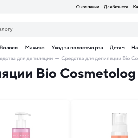
О компании
Для бизнеса
Ка
Волосы
Макияж
Уход за полостью рта
Детям
На
едства для депиляции
—
Средства для депиляции Bio Cos
яции Bio Cosmetolog 