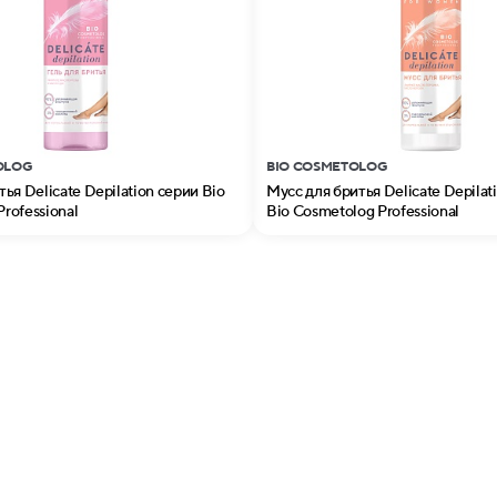
OLOG
BIO COSMETOLOG
тья Delicate Depilation серии Bio
Мусс для бритья Delicate Depilat
rofessional
Bio Cosmetolog Professional