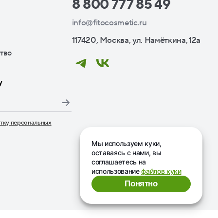
8 800 777 85 49
info@fitocosmetic.ru
117420, Москва, ул. Намёткина, 12а
тво
у
тку персональных
дписаться», я даю свое согласие на обработку моих пер
Мы используем куки,
оставаясь с нами, вы
соглашаетесь на
использование
файлов куки
Понятно