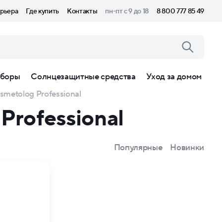
рьера
Где купить
Контакты
пн-пт с 9 до 18
8 800 777 85 49
боры
Солнцезащитные средства
Уход за домом
metolog Professional
Professional
Популярные
Новинки