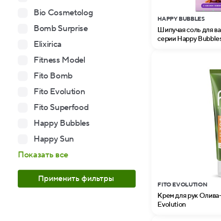
Bio Cosmetolog
HAPPY BUBBLES
Bomb Surprise
Шипучая соль для в
серии Happy Bubble
Elixirica
Fitness Model
Fito Bomb
Fito Evolution
Fito Superfood
Happy Bubbles
Happy Sun
Показать все
Применить фильтры
FITO EVOLUTION
Крем для рук Олива-
Evolution