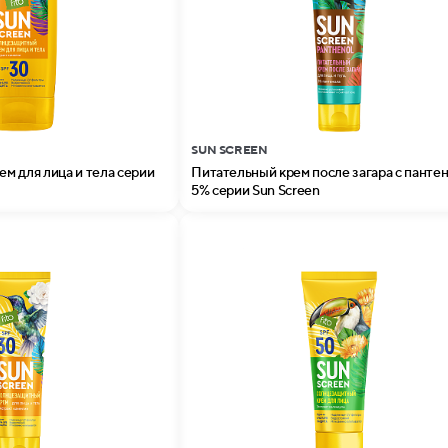
SUN SCREEN
м для лица и тела серии
Питательный крем после загара с панте
5% серии Sun Screen