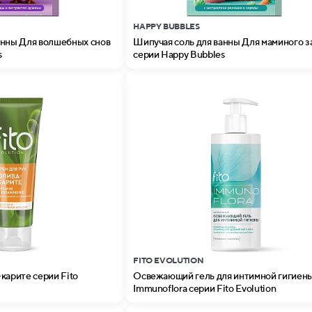
HAPPY BUBBLES
анны Для волшебных снов
Шипучая соль для ванны Для маминого з
s
серии Happy Bubbles
FITO EVOLUTION
карите серии Fito
Освежающий гель для интимной гигиен
Immunoflora серии Fito Evolution