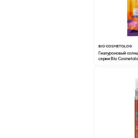
BIO COSMETOLOG
Гиалуроновый солн
серии Bio Cosmetol