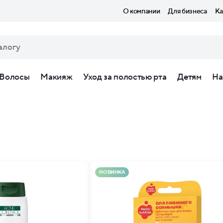
О компании
Для бизнеса
Ка
Волосы
Макияж
Уход за полостью рта
Детям
На
НОВИНКА