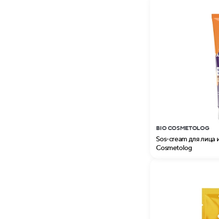
BIO COSMETOLOG
Sos-cream для лица 
Cosmetolog