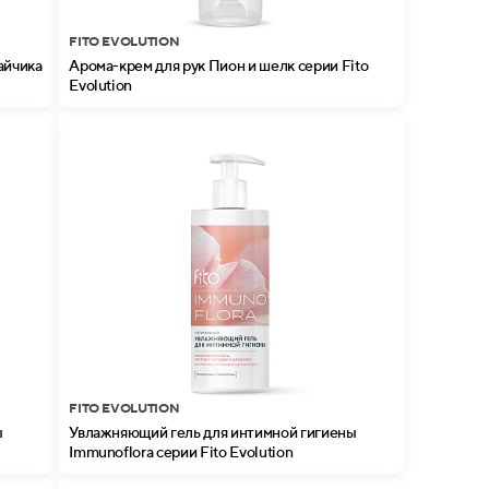
FITO EVOLUTION
айчика
Арома-крем для рук Пион и шелк серии Fito
Evolution
FITO EVOLUTION
ы
Увлажняющий гель для интимной гигиены
Immunoflora серии Fito Evolution