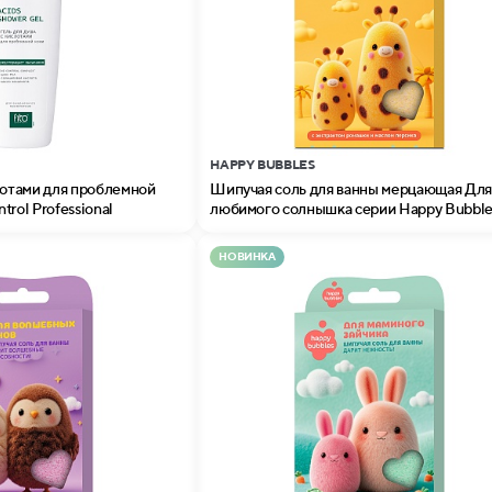
HAPPY BUBBLES
лотами для проблемной
Шипучая соль для ванны мерцающая Для
rol Professional
любимого солнышка серии Happy Bubble
НОВИНКА