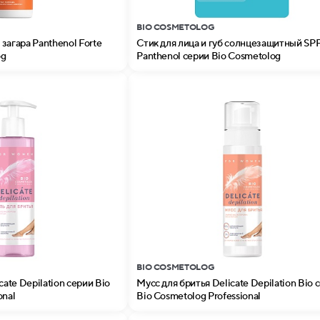
BIO COSMETOLOG
загара Panthenol Forte
Стик для лица и губ солнцезащитный SPF
og
Panthenol серии Bio Cosmetolog
BIO COSMETOLOG
cate Depilation серии Bio
Мусс для бритья Delicate Depilation Bio 
onal
Bio Cosmetolog Professional