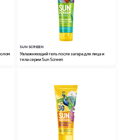
SUN SCREEN
нолом
Увлажняющий гель после загара для лица и
тела серии Sun Screen