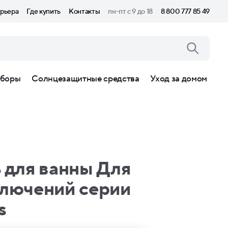
рьера
Где купить
Контакты
пн-пт с 9 до 18
8 800 777 85 49
боры
Солнцезащитные средства
Уход за домом
 для ванны Для
лючений серии
s