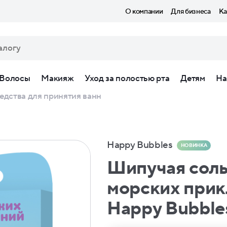
О компании
Для бизнеса
Ка
Волосы
Макияж
Уход за полостью рта
Детям
На
едства для принятия ванн
Happy Bubbles
НОВИНКА
Шипучая соль
морских прик
Happy Bubble