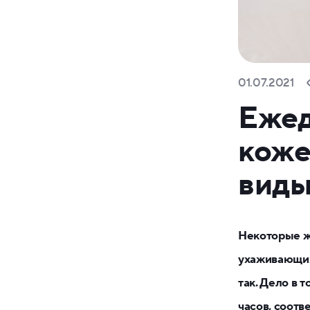
01.07.2021
Ежед
коже
виды
Некоторые ж
ухаживающих 
так. Дело в 
часов, соотв