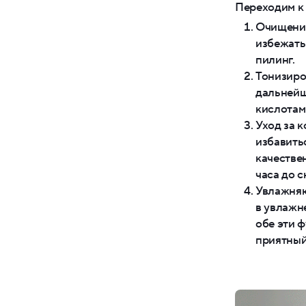
Переходим к 
Очищение
избежать
пилинг.
Тонизиро
дальнейш
кислотам
Уход за 
избавить
качествен
часа до с
Увлажняю
в увлажн
обе эти 
приятный