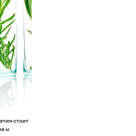
этим стоит
ия и