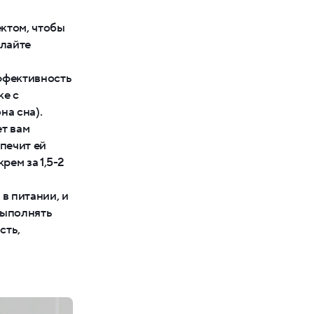
ктом, чтобы
елайте
ффективность
ке с
на сна).
ет вам
печит ей
рем за 1,5-2
в питании, и
выполнять
сть,