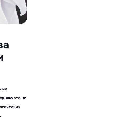
за
и
вных
днако это не
логических
.