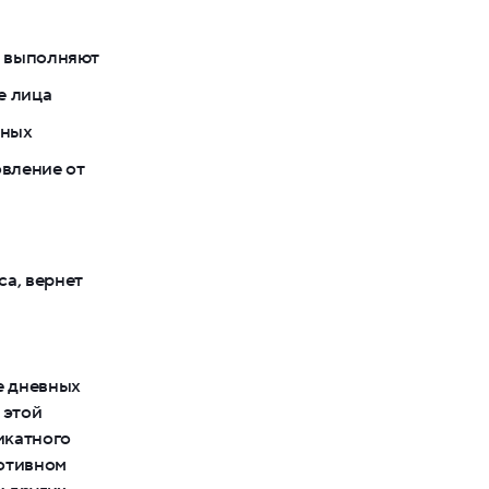
а выполняют
е лица
дных
овление от
а, вернет
е дневных
 этой
икатного
ротивном