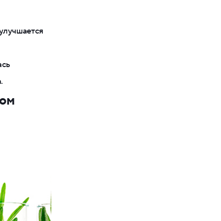
 улучшается
ась
.
дом