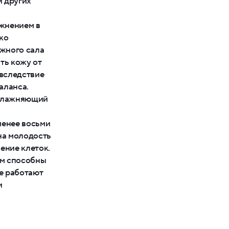
и других
ажнением в
ко
ожного сала
ть кожу от
 вследствие
аланса.
увлажняющий
менее восьми
 на молодость
ение клеток.
им способны
е работают
и