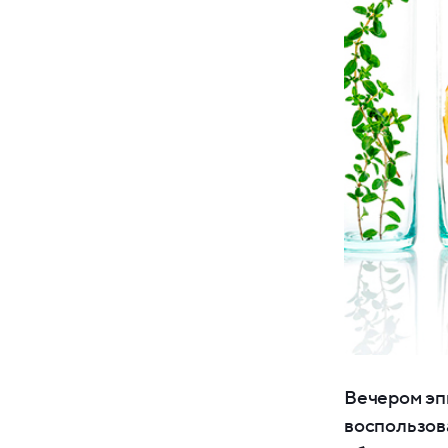
Вечером эп
воспользов