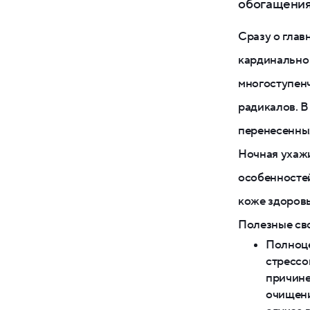
обогащения
Сразу о глав
кардинально 
многоступенч
радикалов. В
перенесенных
Ночная ухажи
особенностей
коже здоровы
Полезные сво
Полноце
стрессо
причине
очищени