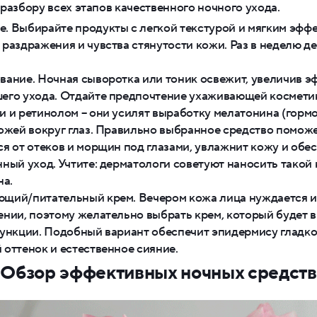
разбору всех этапов качественного ночного ухода.
. Выбирайте продукты с легкой текстурой и мягким эффе
 раздражения и чувства стянутости кожи. Раз в неделю д
вание. Ночная сыворотка или тоник освежит, увеличив э
его ухода. Отдайте предпочтение ухаживающей космети
и и ретинолом – они усилят выработку мелатонина (гормо
кожей вокруг глаз. Правильно выбранное средство помож
ся от отеков и морщин под глазами, увлажнит кожу и обес
ный уход. Учтите: дерматологи советуют наносить такой к
на.
щий/питательный крем. Вечером кожа лица нуждается и 
ении, поэтому желательно выбрать крем, который будет 
функции. Подобный вариант обеспечит эпидермису гладко
 оттенок и естественное сияние.
Обзор эффективных ночных средств