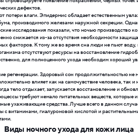
вы спровоцируете появление покраснений, черных точек 
ческих дефектов.
от потери влаги. Эпидермис обладает естественным увл
бума, производимого железами наружной секреции. Одна
ские исследования показали, что ночью производство к
енно снижается из-за отсутствия необходимости защища
ных факторов. К тому же во время сна люди не пьют воду,
организма отсутствуют ресурсы на восстановление гидроб
ственно, для полноценного ухода необходим хороший 
ие регенерации. Здоровый сон продолжительностью не 
оложительно влияет как на самочувствие человека, так и
огда тело отдыхает, запускается восстановление и обновл
роцессы требуют немало питательных веществ, которые 
чные ухаживающие средства. Лучше всего в данном случа
ы с витаминами, гиалуроновой кислотой и растительным
тами.
Виды ночного ухода для кожи лица