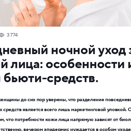
3 774
невный ночной уход 
й лица: особенности 
 бьюти-средств.
енщины до сих пор уверены, что разделение повседне
средств является всего лишь маркетинговой уловкой. О
том, что потребности кожи лица напрямую зависят от био
етственно, вечером эпидермис нуждается в особом уходе