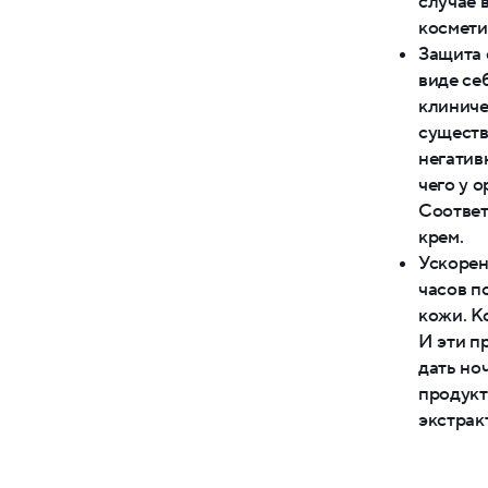
случае 
космети
Защита 
виде се
клиниче
существ
негатив
чего у 
Соответ
крем.
Ускорен
часов п
кожи. К
И эти п
дать но
продукт
экстрак