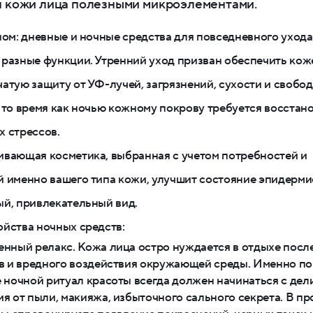
 кожи лица полезными микроэлементами.
ном: дневные и ночные средства для повседневного уход
разные функции. Утренний уход призван обеспечить кож
атую защиту от УФ-лучей, загрязнений, сухости и свобо
 то время как ночью кожному покрову требуется восстан
 стрессов.
вающая косметика, выбранная с учетом потребностей и
 именно вашего типа кожи, улучшит состояние эпидермис
й, привлекательный вид.
йства ночных средств:
нный релакс. Кожа лица остро нуждается в отдыхе посл
в и вредного воздействия окружающей среды. Именно по
 ночной ритуал красоты всегда должен начинаться с дел
я от пыли, макияжа, избыточного сального секрета. В п