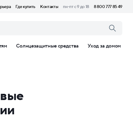
рьера
Где купить
Контакты
пн-пт с 9 до 18
8 800 777 85 49
тям
Солнцезащитные средства
Уход за домом
овые
рии