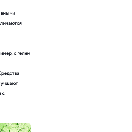
ивными
отличаются
имер, с гелем
Средства
улучшают
 с