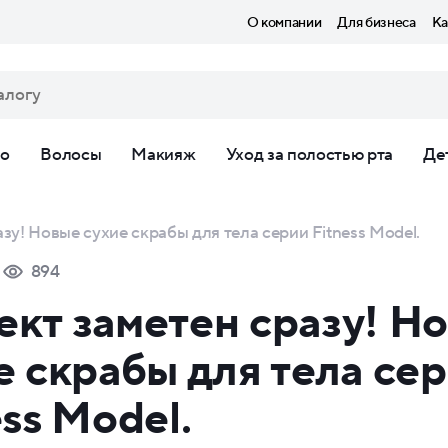
О компании
Для бизнеса
Ка
ло
Волосы
Макияж
Уход за полостью рта
Де
зу! Новые сухие скрабы для тела серии Fitness Model.
894
кт заметен сразу! Н
е скрабы для тела се
ess Model.