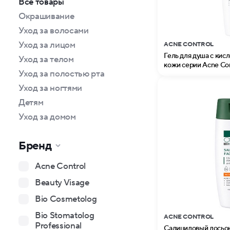
Все товары
Окрашивание
Уход за волосами
Уход за лицом
ACNE CONTROL
Гель для душа с кис
Уход за телом
кожи серии Acne Cont
Уход за полостью рта
Уход за ногтями
Детям
Уход за домом
Бренд
Acne Control
Beauty Visage
Bio Cosmetolog
Bio Stomatolog
ACNE CONTROL
Professional
Салициловый лосьон