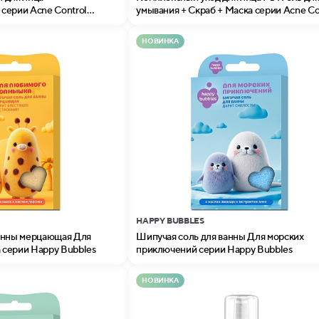
серии Acne Control
умывания + Скраб + Маска серии Acne Co
Professional
НОВИНКА
HAPPY BUBBLES
анны мерцающая Для
Шипучая соль для ванны Для морских
серии Happy Bubbles
приключений серии Happy Bubbles
НОВИНКА