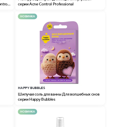
ntrol
серии Acne Control Professional
НОВИНКА
HAPPY BUBBLES
Шипучая соль для ванны Для волшебных снов
серии Happy Bubbles
НОВИНКА