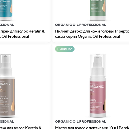
SSIONAL
ORGANIC OIL PROFESSIONAL
рей для волос Keratin &
Пилинг-детокс для кожи головы Tripepti
 Oil Professional
castor серии Organic Oil Professional
НОВИНКА
SSIONAL
ORGANIC OIL PROFESSIONAL
ка для волос Keratin &
Масло для волос с пептидами 10 в 1 Peptides &