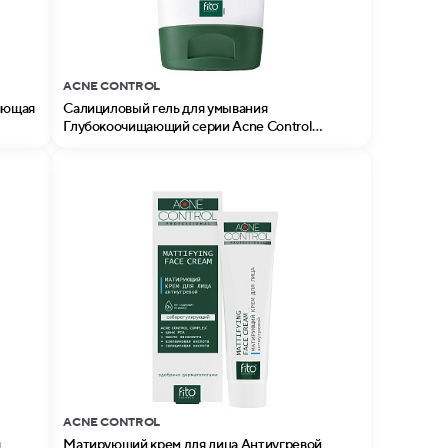
ACNE CONTROL
ляющая
Салициловый гель для умывания
Глубокоочищающий серии Acne Control
Professional
ACNE CONTROL
я
Матирующий крем для лица Антиугревой