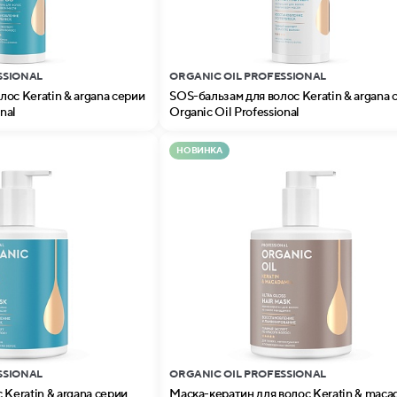
SSIONAL
ORGANIC OIL PROFESSIONAL
ос Keratin & argana серии
SOS-бальзам для волос Keratin & argana 
nal
Organic Oil Professional
НОВИНКА
SSIONAL
ORGANIC OIL PROFESSIONAL
 Keratin & argana серии
Маска-кератин для волос Keratin & maca