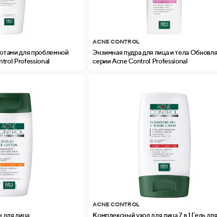
ACNE CONTROL
лотами для проблемной
Энзимная пудра для лица и тела Обнов
rol Professional
серии Acne Control Professional
ACNE CONTROL
 для лица
Комплексный уход для лица 7 в 1 Гель дл