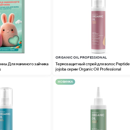
ORGANIC OIL PROFESSIONAL
анны Для маминого зайчика
Термозащитный спрей для волоc Peptide
s
jojoba серии Organic Oil Professional
НОВИНКА