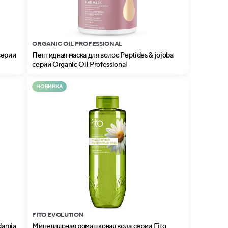
ORGANIC OIL PROFESSIONAL
серии
Пептидная маска для волос Peptides & jojoba
серии Organic Oil Professional
НОВИНКА
FITO EVOLUTION
damia
Мицеллярная ромашковая вода серии Fito