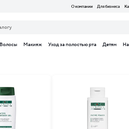
О компании
Для бизнеса
Ка
Волосы
Макияж
Уход за полостью рта
Детям
На