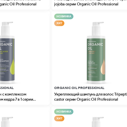
nic Oil Professional
jojoba серии Organic Oil Professional
НОВИНКА
ХИТ
SSIONAL
ORGANIC OIL PROFESSIONAL
 с комплексом
Укрепляющий шампунь для волос Tripept
м кедра 7 в 1 серии
castor серии Organic Oil Professional
nal
НОВИНКА
ХИТ