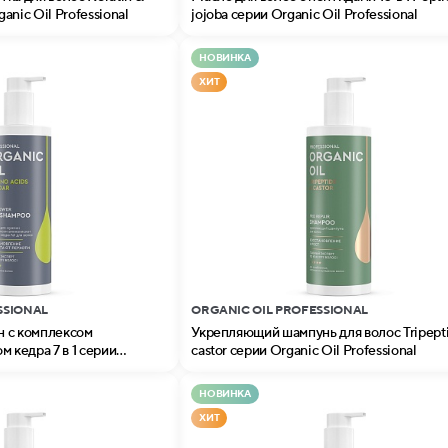
nic Oil Professional
jojoba серии Organic Oil Professional
НОВИНКА
ХИТ
SSIONAL
ORGANIC OIL PROFESSIONAL
 с комплексом
Укрепляющий шампунь для волос Tripept
м кедра 7 в 1 серии
castor серии Organic Oil Professional
nal
НОВИНКА
ХИТ