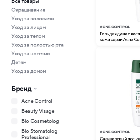
Все товары
Окрашивание
Уход за волосами
Уход за лицом
ACNE CONTROL
Гель для душа с кис
Уход за телом
кожи серии Acne Cont
Уход за полостью рта
Уход за ногтями
Детям
Уход за домом
Бренд
Acne Control
Beauty Visage
Bio Cosmetolog
Bio Stomatolog
ACNE CONTROL
Professional
Салициловый лосьон