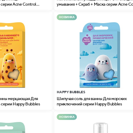
серии Acne Control
умывания + Скраб + Маска серии Acne Co
Professional
НОВИНКА
HAPPY BUBBLES
анны мерцающая Для
Шипучая соль для ванны Для морских
серии Happy Bubbles
приключений серии Happy Bubbles
НОВИНКА