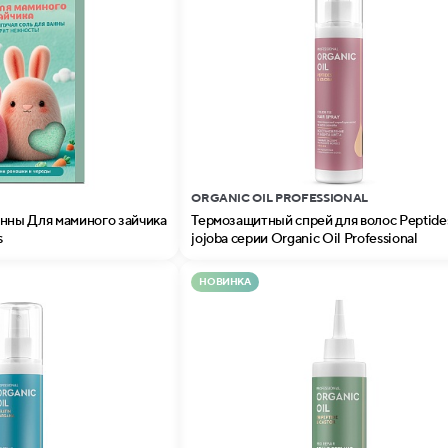
ORGANIC OIL PROFESSIONAL
анны Для маминого зайчика
Термозащитный спрей для волоc Peptide
s
jojoba серии Organic Oil Professional
НОВИНКА