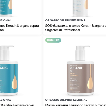
SSIONAL
ORGANIC OIL PROFESSIONAL
ос Keratin & argana серии
SOS-бальзам для волос Keratin & argana 
nal
Organic Oil Professional
НОВИНКА
SSIONAL
ORGANIC OIL PROFESSIONAL
 Keratin & argana серии
Маска-кератин для волос Keratin & maca