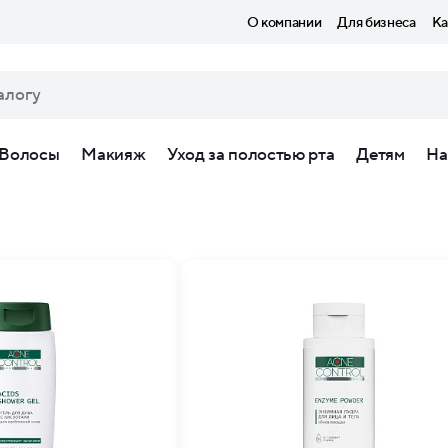
О компании
Для бизнеса
Ка
Волосы
Макияж
Уход за полостью рта
Детям
На