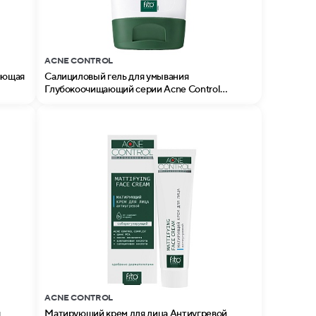
ACNE CONTROL
ляющая
Салициловый гель для умывания
Глубокоочищающий серии Acne Control
Professional
ACNE CONTROL
я
Матирующий крем для лица Антиугревой