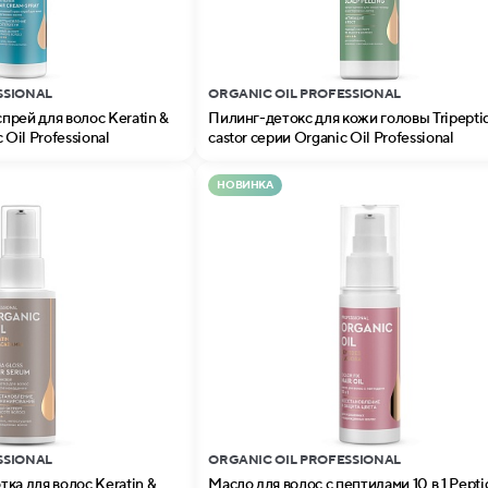
SSIONAL
ORGANIC OIL PROFESSIONAL
рей для волос Keratin &
Пилинг-детокс для кожи головы Tripepti
 Oil Professional
castor серии Organic Oil Professional
НОВИНКА
SSIONAL
ORGANIC OIL PROFESSIONAL
ка для волос Keratin &
Масло для волос с пептидами 10 в 1 Peptides &