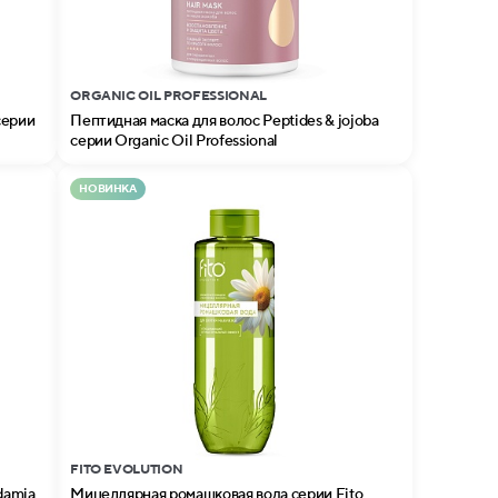
ORGANIC OIL PROFESSIONAL
серии
Пептидная маска для волос Peptides & jojoba
серии Organic Oil Professional
НОВИНКА
FITO EVOLUTION
damia
Мицеллярная ромашковая вода серии Fito