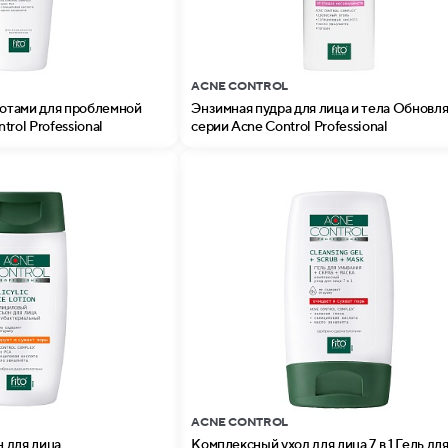
ACNE CONTROL
лотами для проблемной
Энзимная пудра для лица и тела Обнов
rol Professional
серии Acne Control Professional
ACNE CONTROL
 для лица
Комплексный уход для лица 7 в 1 Гель дл