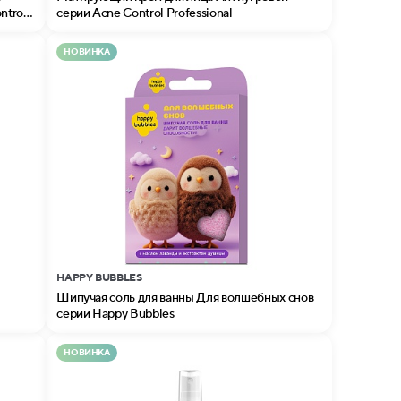
ntrol
серии Acne Control Professional
НОВИНКА
HAPPY BUBBLES
Шипучая соль для ванны Для волшебных снов
серии Happy Bubbles
НОВИНКА