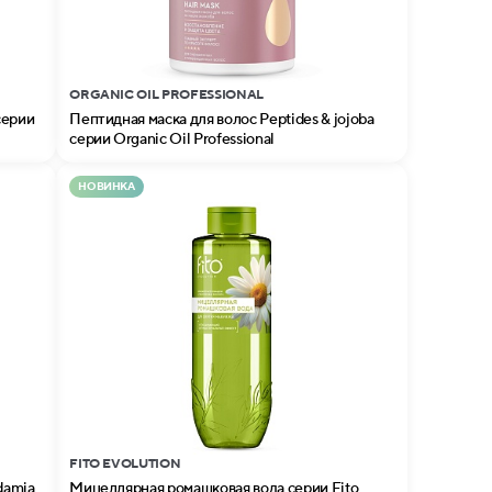
ORGANIC OIL PROFESSIONAL
серии
Пептидная маска для волос Peptides & jojoba
серии Organic Oil Professional
НОВИНКА
FITO EVOLUTION
damia
Мицеллярная ромашковая вода серии Fito