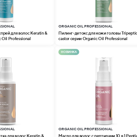
SSIONAL
ORGANIC OIL PROFESSIONAL
рей для волос Keratin &
Пилинг-детокс для кожи головы Tripepti
 Oil Professional
castor серии Organic Oil Professional
НОВИНКА
SSIONAL
ORGANIC OIL PROFESSIONAL
ка для волос Keratin &
Масло для волос с пептидами 10 в 1 Peptides &