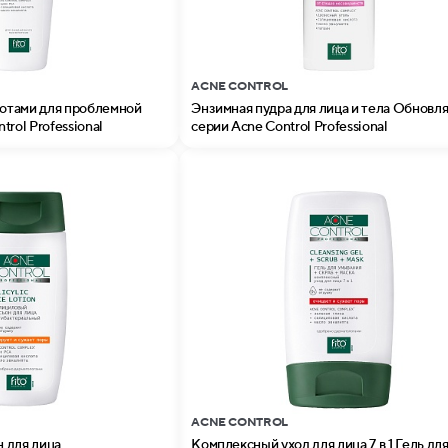
ACNE CONTROL
лотами для проблемной
Энзимная пудра для лица и тела Обнов
rol Professional
серии Acne Control Professional
ACNE CONTROL
 для лица
Комплексный уход для лица 7 в 1 Гель дл