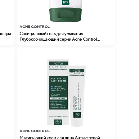
ACNE CONTROL
ляющая
Салициловый гель для умывания
Глубокоочищающий серии Acne Control
Professional
ACNE CONTROL
я
Матирующий крем для лица Антиугревой