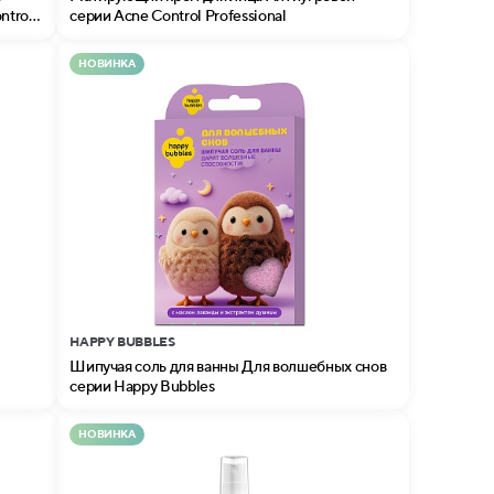
ntrol
серии Acne Control Professional
НОВИНКА
HAPPY BUBBLES
Шипучая соль для ванны Для волшебных снов
серии Happy Bubbles
НОВИНКА