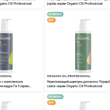
nic Oil Professional
jojoba серии Organic Oil Professional
НОВИНКА
ХИТ
SSIONAL
ORGANIC OIL PROFESSIONAL
 с комплексом
Укрепляющий шампунь для волос Tripept
м кедра 7 в 1 серии
castor серии Organic Oil Professional
nal
НОВИНКА
ХИТ