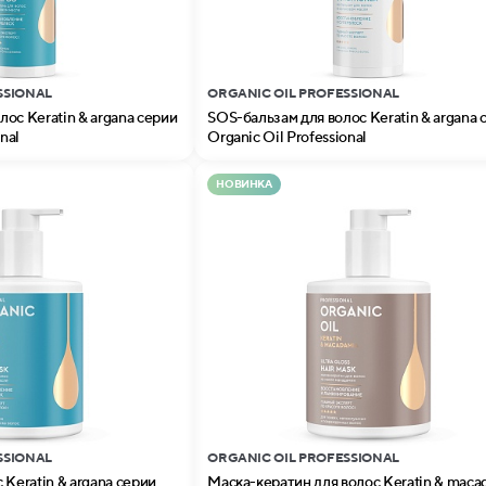
SSIONAL
ORGANIC OIL PROFESSIONAL
ос Keratin & argana серии
SOS-бальзам для волос Keratin & argana 
nal
Organic Oil Professional
НОВИНКА
SSIONAL
ORGANIC OIL PROFESSIONAL
 Keratin & argana серии
Маска-кератин для волос Keratin & maca