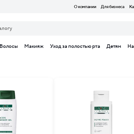
О компании
Для бизнеса
Ка
Волосы
Макияж
Уход за полостью рта
Детям
На