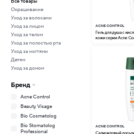
Все товары
Окрашивание
Уход за волосами
Уход за лицом
ACNE CONTROL
Гель для душа с кис
Уход за телом
кожи серии Acne Cont
Уход за полостью рта
Уход за ногтями
Детям
Уход за домом
Бренд
Acne Control
Beauty Visage
Bio Cosmetolog
Bio Stomatolog
ACNE CONTROL
Professional
Салициловый лосьон