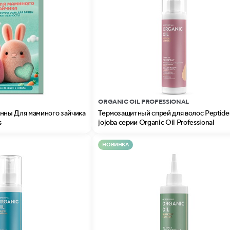
ORGANIC OIL PROFESSIONAL
анны Для маминого зайчика
Термозащитный спрей для волоc Peptide
s
jojoba серии Organic Oil Professional
НОВИНКА