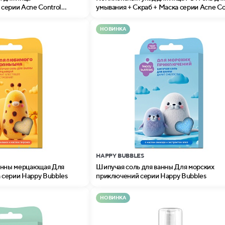
серии Acne Control
умывания + Скраб + Маска серии Acne Co
Professional
НОВИНКА
HAPPY BUBBLES
анны мерцающая Для
Шипучая соль для ванны Для морских
серии Happy Bubbles
приключений серии Happy Bubbles
НОВИНКА