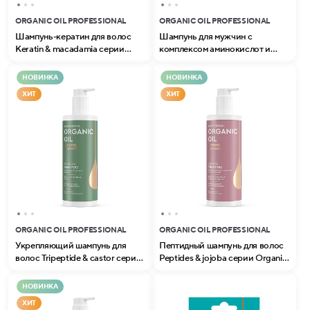
ORGANIC OIL PROFESSIONAL
ORGANIC OIL PROFESSIONAL
Шампунь-кератин для волос
Шампунь для мужчин с
Keratin & macadamia серии
комплексом аминокислот и
Organic Oil Professional
маслом кедра 7 в 1 серии
Organic Oil Professional
НОВИНКА
НОВИНКА
ХИТ
ХИТ
ORGANIC OIL PROFESSIONAL
ORGANIC OIL PROFESSIONAL
Укрепляющий шампунь для
Пептидный шампунь для волос
волос Tripeptide & castor серии
Peptides & jojoba серии Organic
Organic Oil Professional
Oil Professional
НОВИНКА
ХИТ