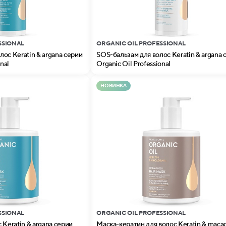
SSIONAL
ORGANIC OIL PROFESSIONAL
ос Keratin & argana серии
SOS-бальзам для волос Keratin & argana 
nal
Organic Oil Professional
НОВИНКА
SSIONAL
ORGANIC OIL PROFESSIONAL
 Keratin & argana серии
Маска-кератин для волос Keratin & maca