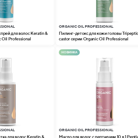
SSIONAL
ORGANIC OIL PROFESSIONAL
рей для волос Keratin &
Пилинг-детокс для кожи головы Tripepti
 Oil Professional
castor серии Organic Oil Professional
НОВИНКА
SSIONAL
ORGANIC OIL PROFESSIONAL
ка для волос Keratin &
Масло для волос с пептидами 10 в 1 Peptides &