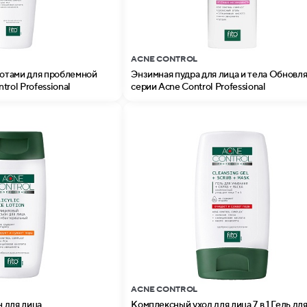
ACNE CONTROL
лотами для проблемной
Энзимная пудра для лица и тела Обнов
rol Professional
серии Acne Control Professional
ACNE CONTROL
 для лица
Комплексный уход для лица 7 в 1 Гель дл