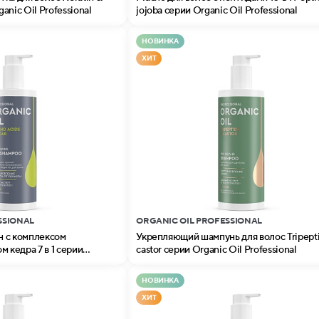
nic Oil Professional
jojoba серии Organic Oil Professional
НОВИНКА
ХИТ
SSIONAL
ORGANIC OIL PROFESSIONAL
 с комплексом
Укрепляющий шампунь для волос Tripept
м кедра 7 в 1 серии
castor серии Organic Oil Professional
nal
НОВИНКА
ХИТ