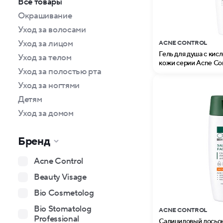
Все товары
Окрашивание
Уход за волосами
Уход за лицом
ACNE CONTROL
Гель для душа с кис
Уход за телом
кожи серии Acne Cont
Уход за полостью рта
Уход за ногтями
Детям
Уход за домом
Бренд
Acne Control
Beauty Visage
Bio Cosmetolog
Bio Stomatolog
ACNE CONTROL
Professional
Салициловый лосьон