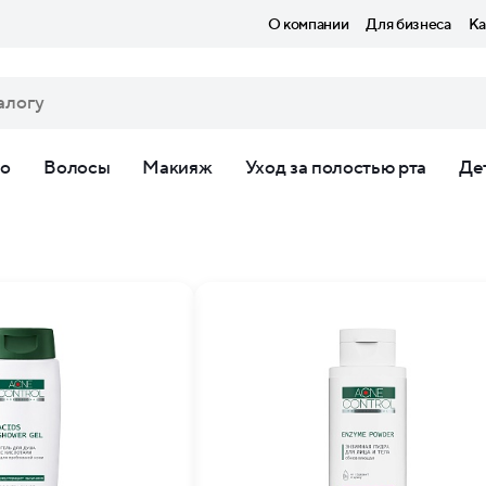
О компании
Для бизнеса
Ка
ло
Волосы
Макияж
Уход за полостью рта
Де