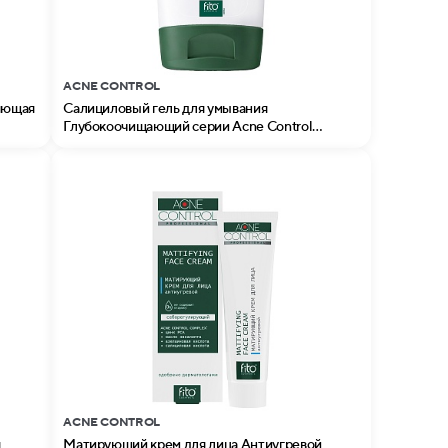
ACNE CONTROL
ляющая
Салициловый гель для умывания
Глубокоочищающий серии Acne Control
Professional
ACNE CONTROL
я
Матирующий крем для лица Антиугревой