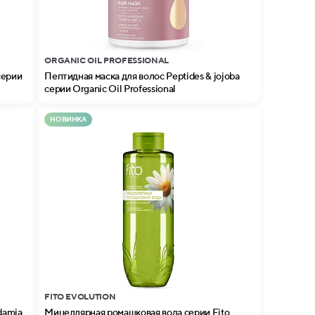
ORGANIC OIL PROFESSIONAL
серии
Пептидная маска для волос Peptides & jojoba
серии Organic Oil Professional
НОВИНКА
FITO EVOLUTION
damia
Мицеллярная ромашковая вода серии Fito