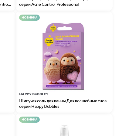
ntrol
серии Acne Control Professional
НОВИНКА
HAPPY BUBBLES
Шипучая соль для ванны Для волшебных снов
серии Happy Bubbles
НОВИНКА