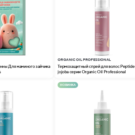
ORGANIC OIL PROFESSIONAL
анны Для маминого зайчика
Термозащитный спрей для волоc Peptide
s
jojoba серии Organic Oil Professional
НОВИНКА