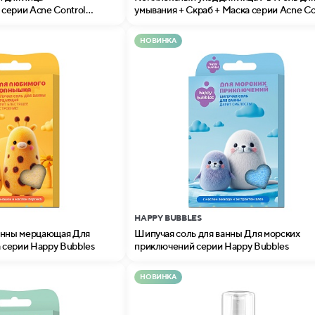
серии Acne Control
умывания + Скраб + Маска серии Acne Co
Professional
НОВИНКА
HAPPY BUBBLES
анны мерцающая Для
Шипучая соль для ванны Для морских
серии Happy Bubbles
приключений серии Happy Bubbles
НОВИНКА