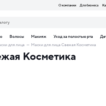
О компании
Для бизнеса
Ка
ло
Волосы
Макияж
Уход за полостью рта
Де
ски для лица
—
Маски для лица Свежая Косметика
ежая Косметика