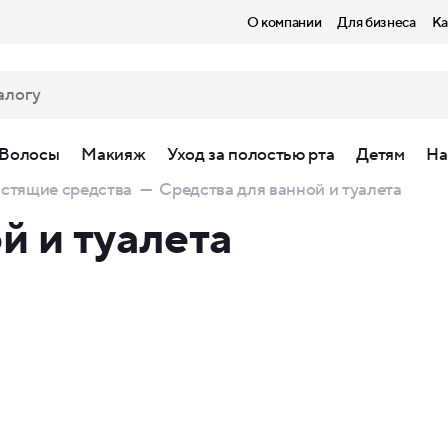
О компании
Для бизнеса
Ка
Волосы
Макияж
Уход за полостью рта
Детям
На
стящие средства
—
Средства для ванной и туалета
й и туалета