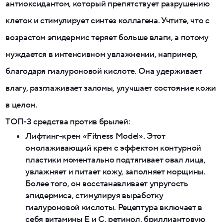
антиоксидантом, который препятствует разрушению
клеток и стимулирует синтез коллагена. Учтите, что с
возрастом эпидермис теряет больше влаги, а потому
нуждается в интенсивном увлажнении, например,
благодаря гиалуроновой кислоте. Она удерживает
влагу, разглаживает заломы, улучшает состояние кожи
в целом.
ТОП-3 средства против брылей:
Лифтинг-крем «Fitness Model». Этот
омолаживающий крем с эффектом контурной
пластики моментально подтягивает овал лица,
увлажняет и питает кожу, заполняет морщины.
Более того, он восстанавливает упругость
эпидермиса, стимулируя выработку
гиалуроновой кислоты. Рецептура включает в
себя витамины E и C, ретинол, бриллиантовую