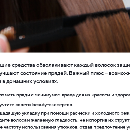
ие средства обволакивают каждый волосок защ
лучшают состояние прядей. Важный плюс – возмож
 в домашних условиях.
ямить пряди с минимумом вреда для их красоты и здоров
учтите советы beauty-экспертов.
щадящую укладку при помощи расчески и холодного режи
дите волосам желаемую гладкость, не испортив их структ
е частоту использования утюжков, отдав предпочтение у