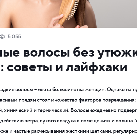
5 055
ые волосы без утюжк
: советы и лайфхаки
адкие волосы – мечта большинства женщин. Однако на пу
расивым прядям стоят множество факторов повреждения:
, химический и термический. Волосы ежедневно подвер
действию ветра, сухого воздуха в помещениях и солнца.
кже и частые расчесывания жесткими щетками, регулярн