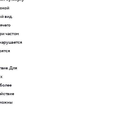
сокой
й вид.
рячего
ри частом
 нарушается
рятся
твие. Для
их
 более
ействие
зможны