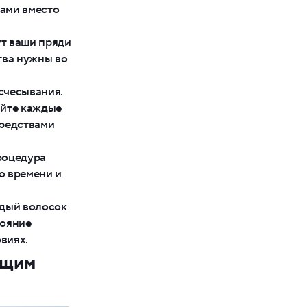
ами вместо
т ваши пряди
тва нужны во
счесывания.
айте каждые
средствами
роцедура
о времени и
дый волосок
тояние
виях.
ющим