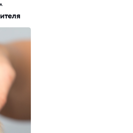
я.
мителя