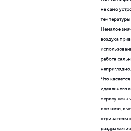
не само устр
температуры 
Немалое знач
воздуха прив
использовани
работа сальн
неприглядно.
Что касается
идеального в
пересушенным
ломкими, вы
отрицательно
раздражения 