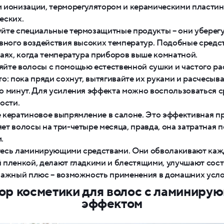
 ионизации, терморегулятором и керамическими пластин
еских.
йте специальные термозащитные продукты – они уберегу
ивного воздействия высоких температур. Подобные средс
чаях, когда температура приборов выше комнатной.
йте волосы с помощью естественной сушки и частого ра
то: пока пряди сохнут, вытягивайте их руками и расчесыв
о минут. Для усиления эффекта можно воспользоваться 
ости.
 кератиновое выпрямление в салоне. Это эффективная п
ет волосы на три-четыре месяца, правда, она затратная п
.
есь ламинирующими средствами. Они обволакивают каж
 пленкой, делают гладкими и блестящими, улучшают сос
Важный плюс – возможность применения в домашних усло
ор косметики для волос с ламиниру
эффектом