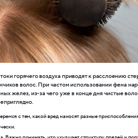
токи горячего воздуха приводят к расслоению сте
нчиков волос. При частом использовании фена на
ных желез, из-за чего уже в конце дня чистые вол
неприглядно.
еремся с тем, какой вред наносят разные приспособлени
чески.
а. Важно понимать, что ухудшает структуру прядей и пор