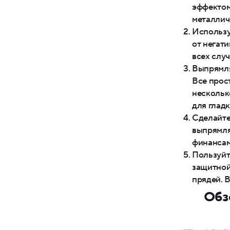
эффектом
металлич
Использу
от негат
всех слу
Выпрямля
Все прос
нескольк
для гладк
Сделайте
выпрямля
финансам
Пользуйт
защитной
прядей. 
Обз