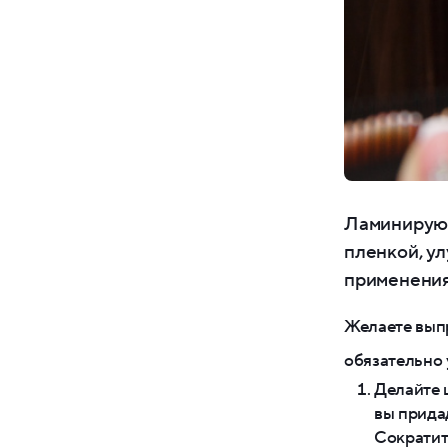
Ламинирующ
пленкой, у
применения
Желаете выпр
обязательно 
Делайте 
вы прида
Сократит