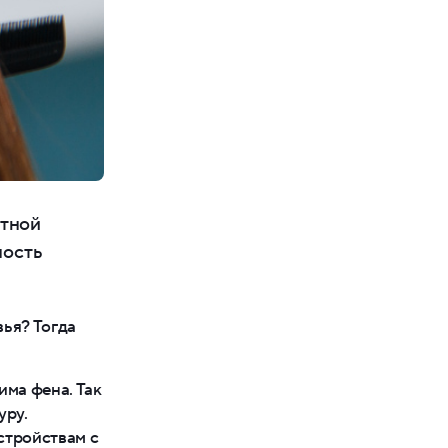
итной
ность
ья? Тогда
ма фена. Так
уру.
стройствам с