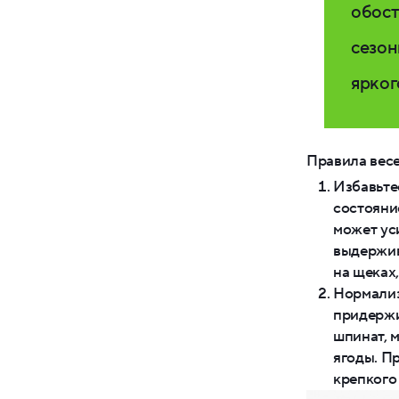
обост
сезон
ярког
Правила весе
Избавьте
состояни
может ус
выдержив
на щеках
Нормализ
придержи
шпинат, 
ягоды. П
крепкого