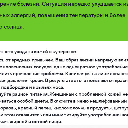
рение болезни. Ситуация нередко ухудшается из
ных аллергий, повышения температуры и более
о солнца.
ннего ухода за кожей с куперозом:
сь от вредных привычек. Ваш образ жизни напрямую влия
е кровеносных сосудов, даже однократное употребление
илить проявление проблемы. Капилляры на лице лопаютс
ая давления крови. В результате этого появляются крас
, подбородке и крыльях носа.
уйте рацион питания. Женщинам с проблемной кожей н
ваться особой диеты. Включите в меню нешлифованный р
морковь, красный перец, кисломолочные продукты, цитру
ри этом откажитесь или минимизируйте употребление шок
 чая, жирной и острой пищи.