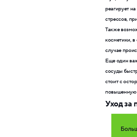
реагирует на
стрессов, пр
Также возмож
косметики, в
случае проис
Еще один важ
сосуды быстр
стоит с осто
повышенную з
Уход за
Больш