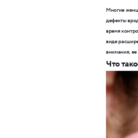
Многие женщ
дефекты врод
время контро
виде расшире
внимания, ее
Что так