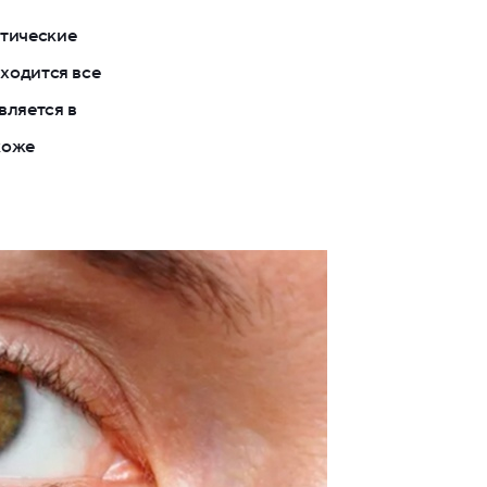
тические
иходится все
вляется в
коже