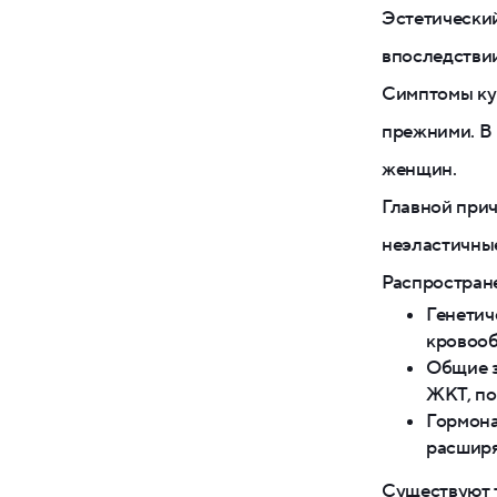
Эстетический
впоследствии
Симптомы куп
прежними. В
женщин.
Главной прич
неэластичные
Распростран
Генетич
кровооб
Общие з
ЖКТ, по
Гормона
расширя
Существуют 