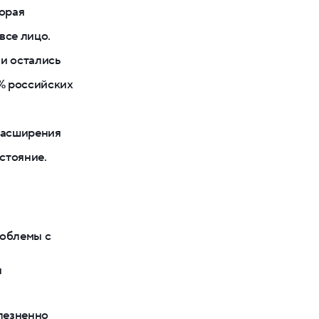
торая
все лицо.
ни остались
% российских
 расширения
стояние.
роблемы с
ы
лезненно