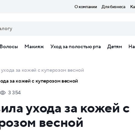
О компании
Для бизнеса
Ка
Волосы
Макияж
Уход за полостью рта
Детям
На
ухода за кожей с куперозом весной
3 354
ила ухода за кожей с
розом весной