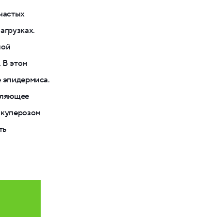
частых
агрузках.
ной
 В этом
е эпидермиса.
вляющее
 куперозом
ть