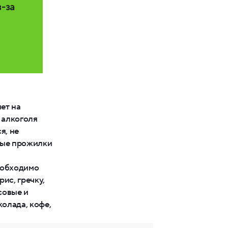
-за
ет на
 алкоголя
я, не
ные прожилки
еобходимо
ис, гречку,
совые и
олада, кофе,