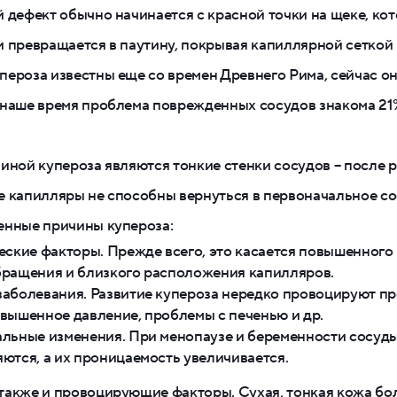
 дефект обычно начинается с красной точки на щеке, ко
 превращается в паутину, покрывая капиллярной сеткой 
ероза известны еще со времен Древнего Рима, сейчас о
 наше время проблема поврежденных сосудов знакома 21
иной купероза являются тонкие стенки сосудов – после
 капилляры не способны вернуться в первоначальное со
енные причины купероза:
еские факторы. Прежде всего, это касается повышенного
ращения и близкого расположения капилляров.
аболевания. Развитие купероза нередко провоцируют п
вышенное давление, проблемы с печенью и др.
льные изменения. При менопаузе и беременности сосуд
ются, а их проницаемость увеличивается.
также и провоцирующие факторы. Сухая, тонкая кожа бо