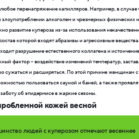
 любое перенапряжение капилляров. Например, в случае 
и злоупотреблении алкоголем и чрезмерных физических н
но развитие купероза из-за использования некачествен
 состав которой входят абразивы и агрессивные вещества.
ходит разрушение естественного коллагена и истончени
ный фактор – воздействие изменений температур, заста
о сужаться и расширяться. По этой причине женщинам с
рожностью пользоваться сауной и баней, а также проявля
аботу об эпидермисе в жаркие сезоны.
 проблемной кожей весной
инство людей с куперозом отмечают весеннее