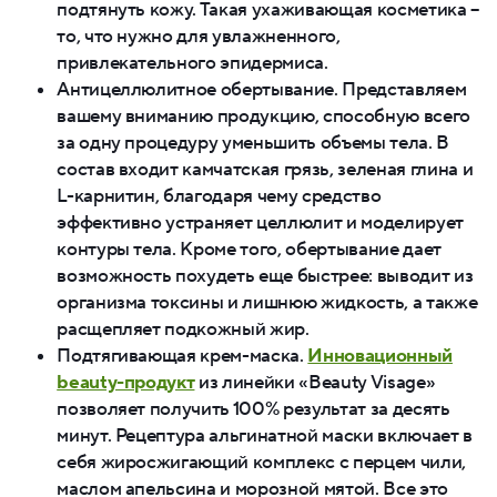
подтянуть кожу. Такая ухаживающая косметика –
то, что нужно для увлажненного,
привлекательного эпидермиса.
Антицеллюлитное обертывание. Представляем
вашему вниманию продукцию, способную всего
за одну процедуру уменьшить объемы тела. В
состав входит камчатская грязь, зеленая глина и
L-карнитин, благодаря чему средство
эффективно устраняет целлюлит и моделирует
контуры тела. Кроме того, обертывание дает
возможность похудеть еще быстрее: выводит из
организма токсины и лишнюю жидкость, а также
расщепляет подкожный жир.
Подтягивающая крем-маска.
Инновационный
beauty-продукт
из линейки «Beauty Visage»
позволяет получить 100% результат за десять
минут. Рецептура альгинатной маски включает в
себя жиросжигающий комплекс с перцем чили,
маслом апельсина и морозной мятой. Все это