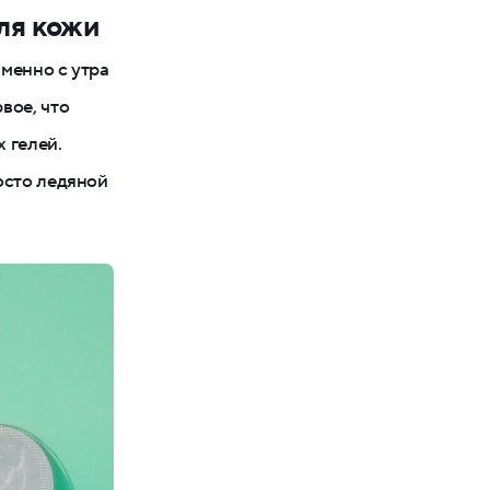
для кожи
именно с утра
вое, что
 гелей.
осто ледяной