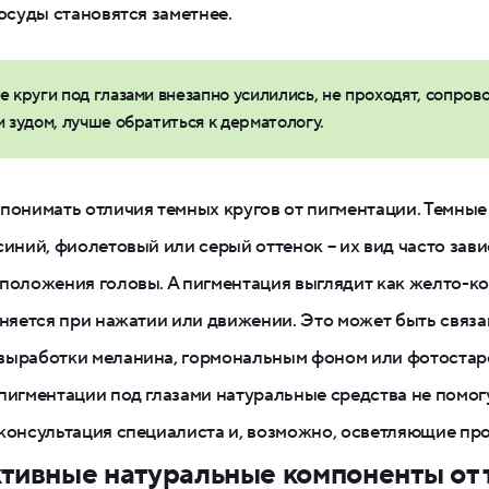
сосуды становятся заметнее.
е круги под глазами внезапно усилились, не проходят, сопро
 зудом, лучше обратиться к дерматологу.
понимать отличия темных кругов от пигментации. Темные
синий, фиолетовый или серый оттенок – их вид часто зави
положения головы. А пигментация выглядит как желто-к
еняется при нажатии или движении. Это может быть связа
выработки меланина, гормональным фоном или фотостар
пигментации под глазами натуральные средства не помогу
консультация специалиста и, возможно, осветляющие пр
ивные натуральные компоненты от