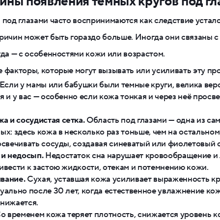
ины появления темных кругов под гл
 под глазами часто воспринимаются как следствие устало
ричин может быть гораздо больше. Иногда они связаны с
гда — с особенностями кожи или возрастом.
 факторы, которые могут вызывать или усиливать эту пр
Если у мамы или бабушки были темные круги, велика веро
я и у вас — особенно если кожа тонкая и через неё просв
жа и сосудистая сетка.
Область под глазами — одна из са
ых: здесь кожа в несколько раз тоньше, чем на остальном
освечивать сосуды, создавая синеватый или фиолетовый 
 и недосып.
Недостаток сна нарушает кровообращение и
ивести к застою жидкости, отекам и потемнению кожи.
вание.
Сухая, уставшая кожа усиливает выраженность кр
уально после 30 лет, когда естественное увлажнение ко
нижается.
о временем кожа теряет плотность, снижается уровень к