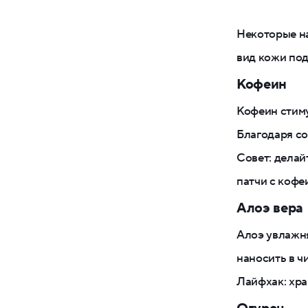
Некоторые н
вид кожи под
Кофеин
Кофеин стиму
Благодаря со
Совет: делай
патчи с кофе
Алоэ вера
Алоэ увлажня
наносить в ч
Лайфхак: хра