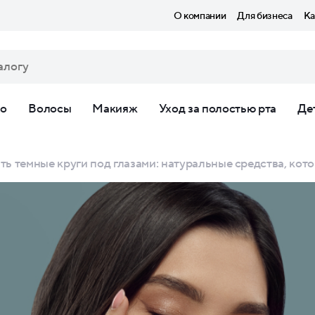
О компании
Для бизнеса
Ка
ло
Волосы
Макияж
Уход за полостью рта
Де
ть темные круги под глазами: натуральные средства, кот