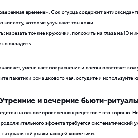
оверенная временем. Сок огурца содержит антиоксидант
 кислоту, которые улучшают тон кожи.
ь: нарезать тонкие кружочки, положить на глаза на 10 м
но охладить.
каивает, уменьшает покраснение и слегка осветляет кожу
рите пакетики ромашкового чая, остудите и используйте к
Утренние и вечерние бьюти-ритуал
дства на основе проверенных рецептов – это хорошо. Но
продолжительного эффекта требуется систематический у
 натуральной ухаживающей косметики.