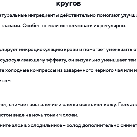
кругов
атуральные ингредиенты действительно помогают улучш
 глазами. Особенно если использовать их регулярно.
лирует микроциркуляцию крови и помогает уменьшить о
судосуживающему эффекту, он визуально уменьшает тем
те холодные компрессы из заваренного черного чая или 
ином.
ет, снимает воспаление и слегка осветляет кожу. Гель а
истом виде на ночь тонким слоем.
ните алоэ в холодильнике – холод дополнительно снимет