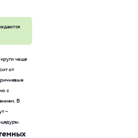
вождаются
 круги чаще
сит от
оричневые
но с
ением. В
т –
оцедуры.
 темных