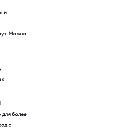
ы и
инут. Можно
.
ак
ы
 для более
ход с