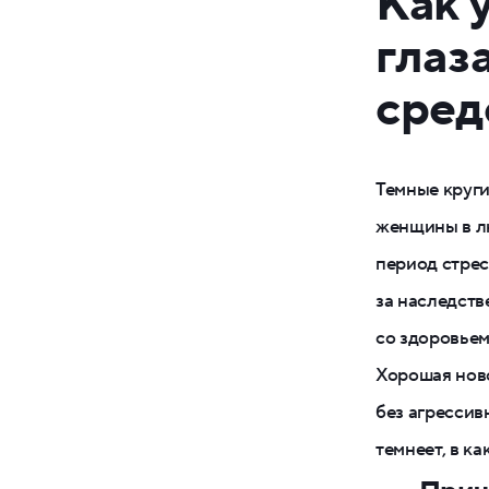
Как 
глаз
сред
Темные круги
женщины в лю
период стрес
за наследств
со здоровьем
Хорошая ново
без агрессив
темнеет, в к