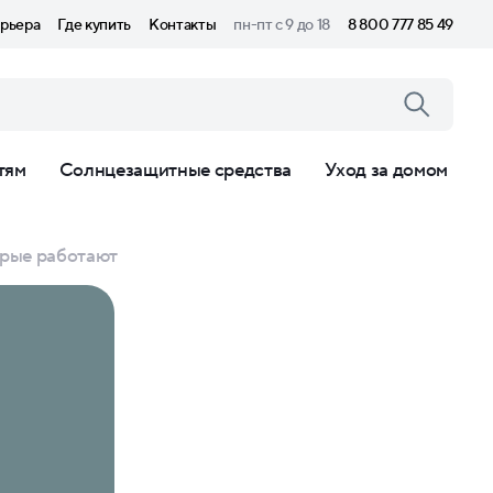
рьера
Где купить
Контакты
пн-пт с 9 до 18
8 800 777 85 49
тям
Солнцезащитные средства
Уход за домом
орые работают