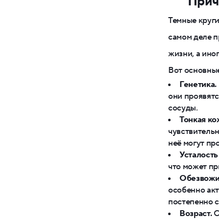
Прич
Темные круги
самом деле п
жизни, а ино
Вот основные
Генетика.
они проявятс
сосуды.
Тонкая ко
чувствительн
неё могут пр
Усталость
что может пр
Обезвожи
особенно акт
постепенно с
Возраст.
С