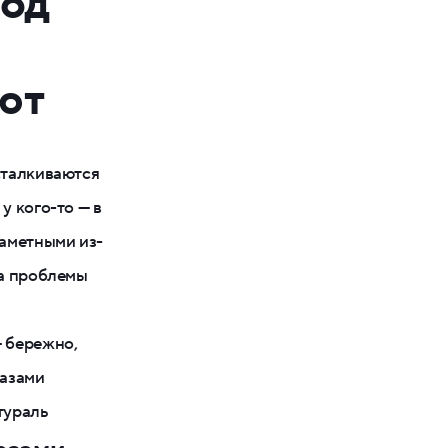
под
ют
сталкиваются
у кого-то — в
заметными из-
на проблемы
— бережно,
лазами
атураль