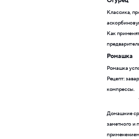
Огурец
Классика, пр
аскорбиновую
Как применят
предваритель
Ромашка
Ромашка успо
Рецепт: зава
компрессы.
Домашние сре
заметного и 
применением