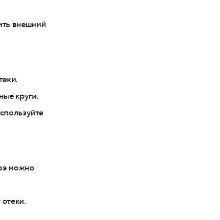
ить внешний
теки.
ные круги.
используйте
лоэ можно
 отеки.