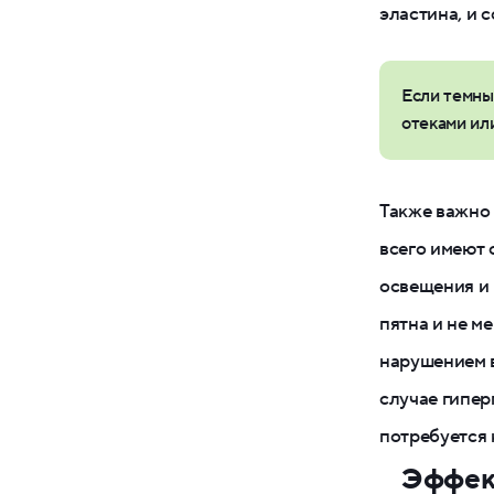
эластина, и 
Если темны
отеками или
Также важно 
всего имеют 
освещения и 
пятна и не м
нарушением 
случае гипер
потребуется 
Эффект