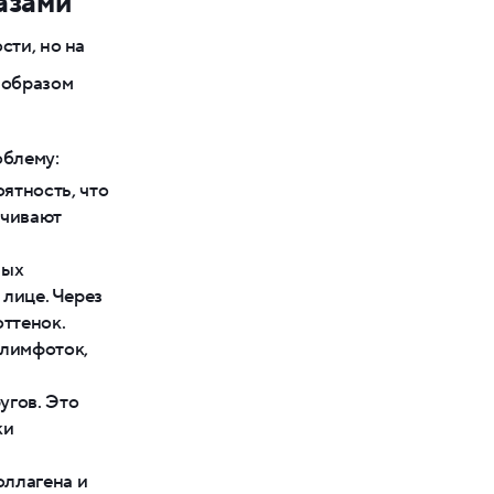
азами
сти, но на
 образом
облему:
ятность, что
ечивают
мых
 лице. Через
оттенок.
 лимфоток,
угов. Это
жи
оллагена и