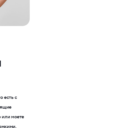
я
о есть с
оящие
о или моете
омкими.