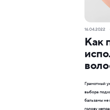
16.04.2022
Как 
испо
воло
Грамотный ух
выбора подх
бальзамы не 
голову непра