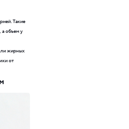
рней. Такие
 а объем у
или жирных
ики от
ем