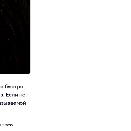
но быстро
з. Если не
называемой
 – это