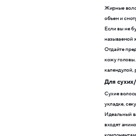
Жирные волос
объем и смот
Если вы не б
называемой 
Отдайте пре
кожу головы.
календулой, 
Для сухих
Сухие волосы
укладке, сек
Идеальный ва
входят амин
компонентам