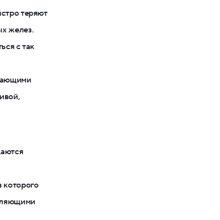
ыстро теряют
ых желез.
ься с так
ивающими
ивой,
даются
в которого
епляющими