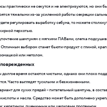
ы практически не секутся и не электризуются, но они б
рятся тяжелыми из-за усиленной работы секреции сальн
удете регулировать выработку себума, то можете столкнут
жирной перхотью.
дпочтение шампуням с мягкими ПАВами, слегка подсуш
 Отличным выбором станет бьюти-продукт с глиной, крап
ромашкой или метолом.
/поврежденных
 долгое время остаются чистыми, однако они плохо под
утся. Часто выглядят тусклыми и безжизненными.
риант для сухих прядей – питательный шампунь, в соста
окислоты и масла. Средство может быть дополнено укр
и: кератином, пшеничным или шелковым протеином.