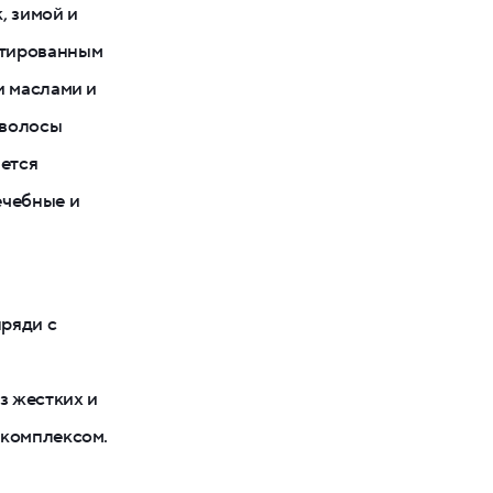
, зимой и
нтированным
и маслами и
 волосы
яется
ечебные и
ряди с
з жестких и
 комплексом.