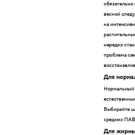
обязательно 
весной след
на интенсивн
растительны
нередко стан
проблема сек
восстанавли
Для норма
Нормальный т
естественны
Выбирайте ша
средних ПАВо
Для жирны