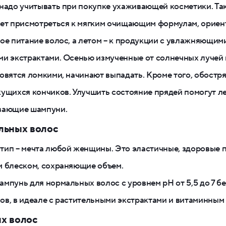
надо учитывать при покупке ухаживающей косметики. Так
ует присмотреться к мягким очищающим формулам, орие
ое питание волос, а летом – к продукции с увлажняющим
ми экстрактами. Осенью измученные от солнечных лучей
овятся ломкими, начинают выпадать. Кроме того, обостр
ущихся кончиков. Улучшить состояние прядей помогут л
вающие шампуни.
льных волос
ип – мечта любой женщины. Это эластичные, здоровые п
м блеском, сохраняющие объем.
мпунь для нормальных волос с уровнем pH от 5,5 до 7 бе
в, в идеале с растительными экстрактами и витаминным
х волос