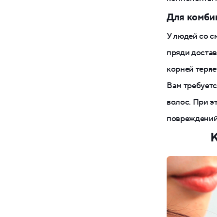
Для комби
У людей со с
пряди достав
корней теряе
Вам требуетс
волос. При э
повреждений
К