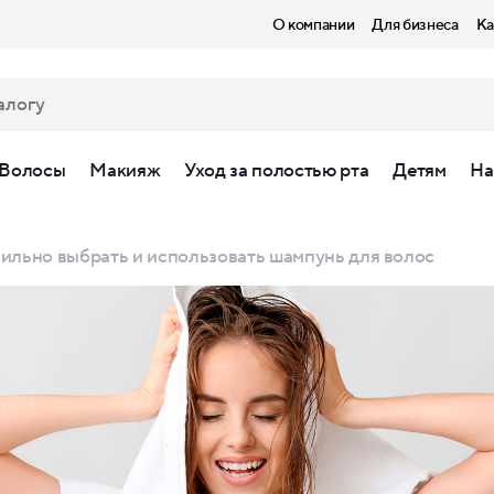
О компании
Для бизнеса
Ка
Волосы
Макияж
Уход за полостью рта
Детям
На
вильно выбрать и использовать шампунь для волос