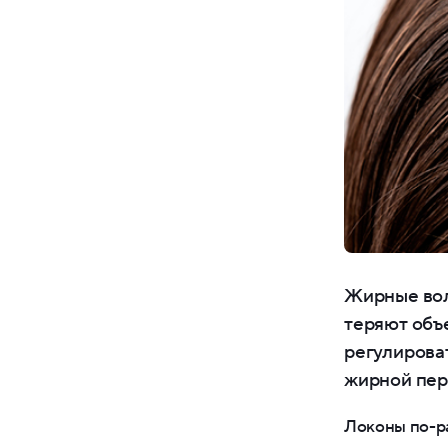
Жирные вол
теряют объ
регулироват
жирной пер
Локоны по-ра