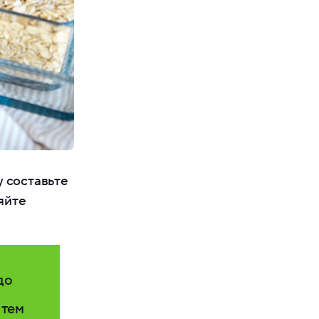
у составьте
яйте
до
 тем