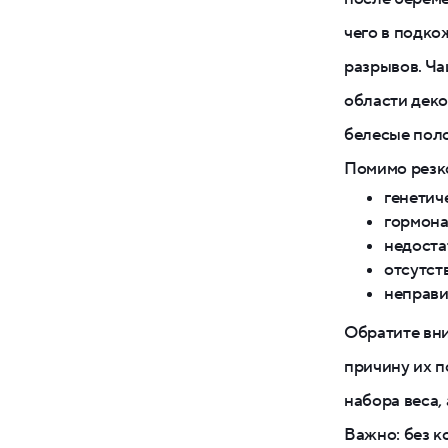
чего в подко
разрывов. Ча
области деко
белесые поло
Помимо резко
генетич
гормона
недоста
отсутст
неправи
Обратите вни
причину их п
набора веса,
Важно: без к