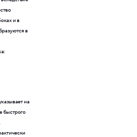
ество
оках и в
бразуются в
а:
указывает на
те быстрого
.
рактически