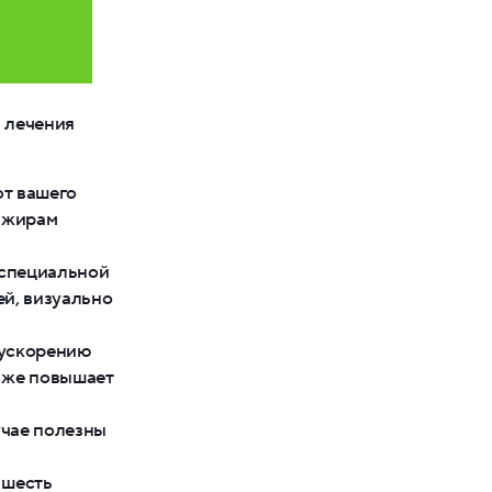
 лечения
от вашего
и жирам
 специальной
ей, визуально
 ускорению
у же повышает
учае полезны
 шесть