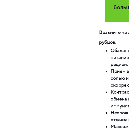
больш
Возьмите на
рубцов.
Сбаланс
питания
рацион.
Прием а
солью и
скоррек
Контрас
обмена 
иммунит
Несложн
отжиман
Массаж.