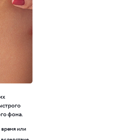
их
ыстрого
го фона.
 время или
 вследствие