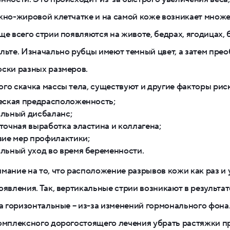
жно-жировой клетчатке и на самой коже возникает множ
ще всего стрии появляются на животе, бедрах, ягодицах, б
льте. Изначально рубцы имеют темный цвет, а затем прео
ски разных размеров.
го скачка массы тела, существуют и другие факторы риск
еская предрасположенность;
льный дисбаланс;
точная выработка эластина и коллагена;
вие мер профилактики;
льный уход во время беременности.
мание на то, что расположение разрывов кожи как раз и 
оявления. Так, вертикальные стрии возникают в результа
 а горизонтальные – из-за изменений гормонального фона
омплексного дорогостоящего лечения убрать растяжки п