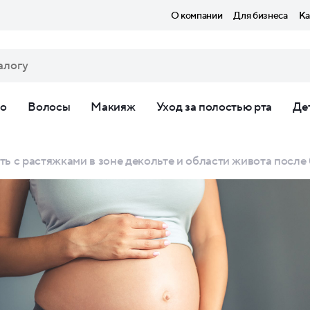
О компании
Для бизнеса
Ка
ло
Волосы
Макияж
Уход за полостью рта
Де
ть с растяжками в зоне декольте и области живота посл