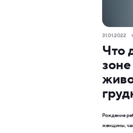
31.01.2022
Что 
зоне
живо
груд
Рождение ре
женщины, час