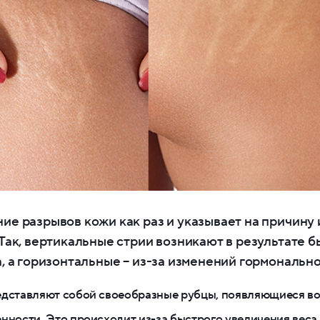
ие разрывов кожи как раз и указывает на причину 
Так, вертикальные стрии возникают в результате б
, а горизонтальные – из-за изменений гормонально
едставляют собой своеобразные рубцы, появляющиеся во
нности. Это происходит из-за быстрого увеличения веса,