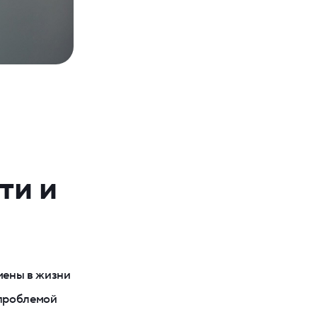
в
ти и
мены в жизни
 проблемой