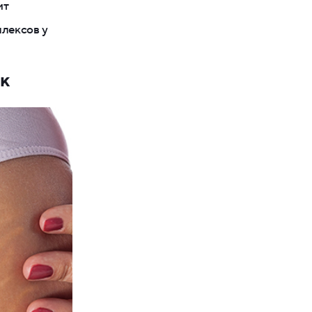
ит
плексов у
ек