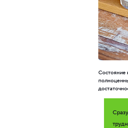
Состояние к
полноценны
достаточно
Сразу
трудн