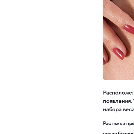
Расположен
появления. 
набора веса
Растяжки пр
после береме