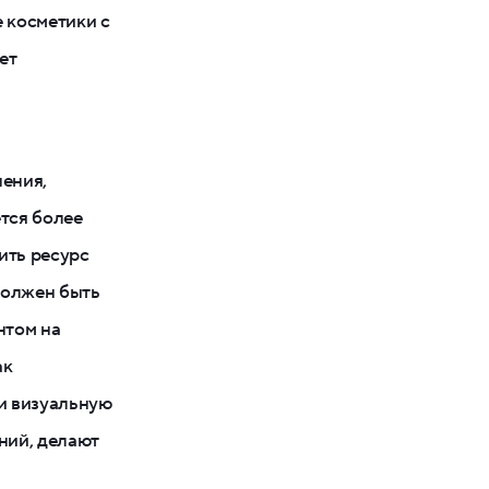
 косметики с
ет
нения,
ется более
ить ресурс
должен быть
нтом на
ак
и визуальную
ний, делают