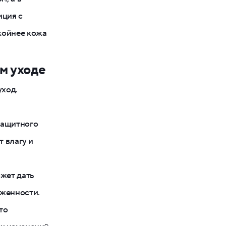
иция с
койнее кожа
м уходе
уход.
защитного
т влагу и
жет дать
оженности.
то