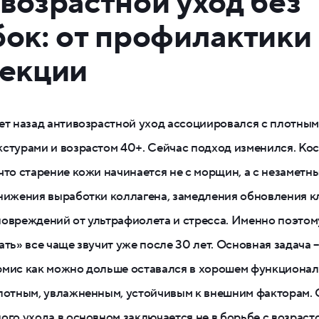
возрастной уход без
ок: от профилактики 
екции
ет назад антивозрастной уход ассоциировался с плотным
стурами и возрастом 40+. Сейчас подход изменился. Ко
что старение кожи начинается не с морщин, а с незаметны
нижения выработки коллагена, замедления обновления к
овреждений от ультрафиолета и стресса. Именно поэтом
ать» все чаще звучит уже после 30 лет. Основная задача –
рмис как можно дольше оставался в хорошем функциона
лотным, увлажненным, устойчивым к внешним факторам. 
ого ухода в основном заключается не в борьбе с возрасто