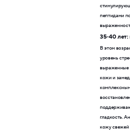
стимулирующ
пептидами по
выраженност
35-40 лет:
В этом возра
уровень стре
выраженные м
кожи и замед
комплексным.
восстановлен
поддерживаю
гладкость. 
кожу свежей 