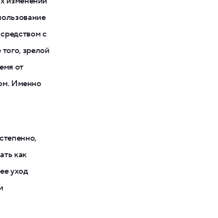
ых изменений
пользование
 средством с
того, зрелой
емя от
ром. Именно
степенно,
ать как
ее уход
и