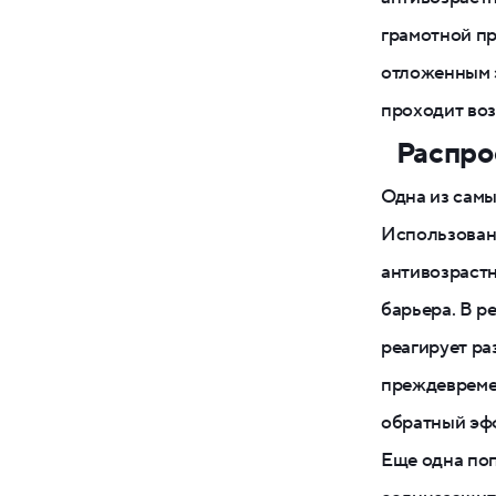
грамотной пр
отложенным э
проходит воз
Распро
Одна из самы
Использовани
антивозрастн
барьера. В р
реагирует ра
преждевреме
обратный эфф
Еще одна поп