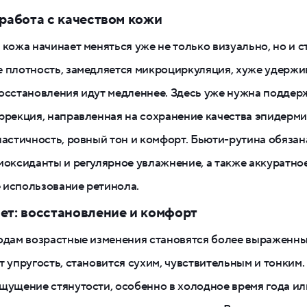
 работа с качеством кожи
 кожа начинает меняться уже не только визуально, но и с
 плотность, замедляется микроциркуляция, хуже удержив
осстановления идут медленнее. Здесь уже нужна поддер
ррекция, направленная на сохранение качества эпидерми
ластичность, ровный тон и комфорт. Бьюти-рутина обязан
иоксиданты и регулярное увлажнение, а также аккуратное
 использование ретинола.
ет: восстановление и комфорт
годам возрастные изменения становятся более выраженн
т упругость, становится сухим, чувствительным и тонким.
щущение стянутости, особенно в холодное время года ил