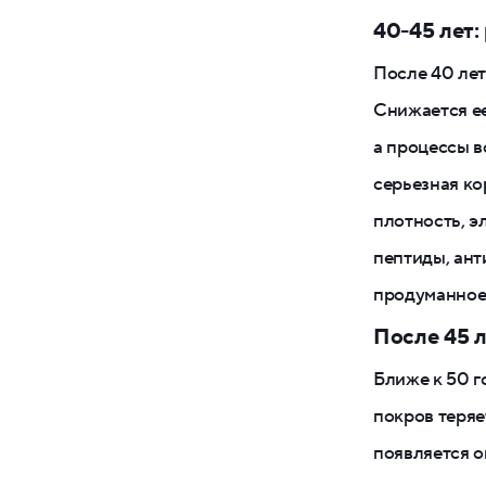
40-45 лет:
После 40 лет
Снижается ее
а процессы в
серьезная ко
плотность, э
пептиды, ант
продуманное
После 45 л
Ближе к 50 
покров теряе
появляется о