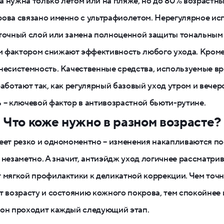
 нужна только летом или на пляже, но до 80% возрастн
ова связано именно с ультрафиолетом. Нерегулярное ис
точный слой или замена полноценной защиты тональным
 фактором снижают эффективность любого ухода. Кроме 
несистемность. Качественные средства, используемые вр
работают так, как регулярный базовый уход утром и вече
 – ключевой фактор в антивозрастной бьюти-рутине.
Что коже нужно в разном возрасте?
еет резко и одномоментно – изменения накапливаются по
 незаметно. А значит, антиэйдж уход логичнее рассматрив
 мягкой профилактики к деликатной коррекции. Чем точн
т возрасту и состоянию кожного покрова, тем спокойнее 
 он проходит каждый следующий этап.