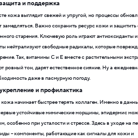
 защита и поддержка
сте кожа выглядит свежей и упругой, но процессы обновл
 замедляться. Важно сохранить ресурс кожи и защитить 
ного старения. Ключевую роль играют антиоксиданты и
ты нейтрализуют свободные радикалы, которые поврежд
рение. Так, витамины C и E вместе с растительными экст
 ровный тон, дарят естественное сияние. Ну а ежедневн
бходимость даже в пасмурную погоду.
 укрепление и профилактика
 кожа начинает быстрее терять коллаген. Именно в данн
первые устойчивые мимические морщины, эпидермис мож
м, особенно при усталости и стрессе. Здесь в уходе на п
иды – компоненты, работающие как сигналы для кожи и