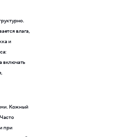
труктурно.
ается влага,
жка и
са:
а включать
,
ыми. Кожный
 Часто
и при