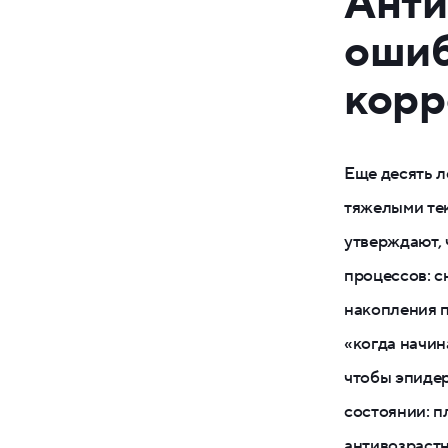
Анти
ошиб
корр
Еще десять л
тяжелыми тек
утверждают, 
процессов: с
накопления п
«когда начин
чтобы эпиде
состоянии: п
антивозрастн