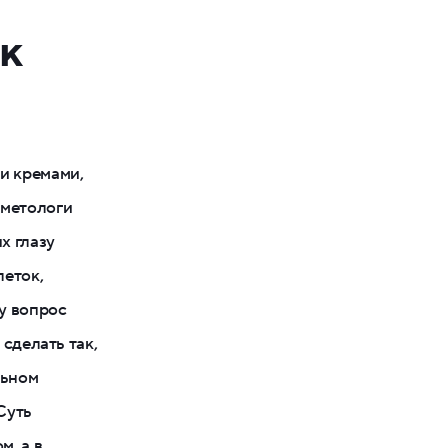
к
и кремами,
сметологи
х глазу
леток,
у вопрос
 сделать так,
льном
Суть
м, а в