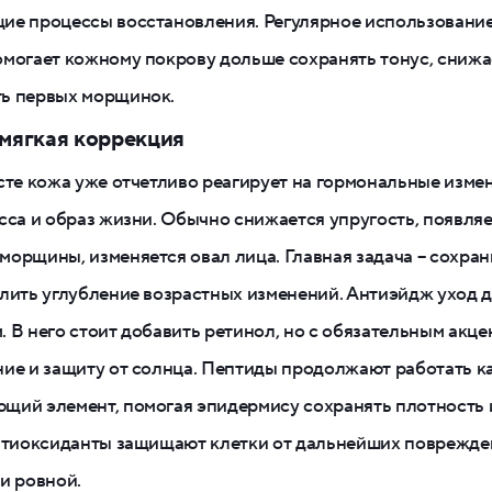
ие процессы восстановления. Регулярное использование
могает кожному покрову дольше сохранять тонус, снижа
ь первых морщинок.
 мягкая коррекция
сте кожа уже отчетливо реагирует на гормональные изме
сса и образ жизни. Обычно снижается упругость, появля
орщины, изменяется овал лица. Главная задача – сохран
лить углубление возрастных изменений. Антиэйдж уход 
 В него стоит добавить ретинол, но с обязательным акце
ие и защиту от солнца. Пептиды продолжают работать к
щий элемент, помогая эпидермису сохранять плотность 
Антиоксиданты защищают клетки от дальнейших поврежде
и ровной.