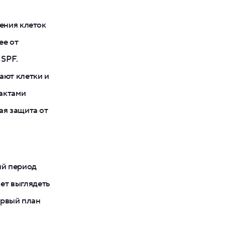
ения клеток
ее от
 SPF.
ают клетки и
рактами
ая защита от
ый период
ет выглядеть
ервый план