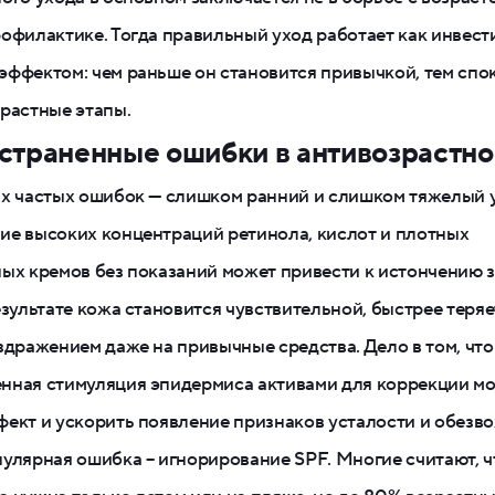
офилактике. Тогда правильный уход работает как инвест
ффектом: чем раньше он становится привычкой, тем спо
растные этапы.
страненные ошибки в антивозрастно
х частых ошибок — слишком ранний и слишком тяжелый 
е высоких концентраций ретинола, кислот и плотных
ых кремов без показаний может привести к истончению 
езультате кожа становится чувствительной, быстрее теряе
здражением даже на привычные средства. Дело в том, что
нная стимуляция эпидермиса активами для коррекции мо
ект и ускорить появление признаков усталости и обезв
улярная ошибка – игнорирование SPF. Многие считают, ч