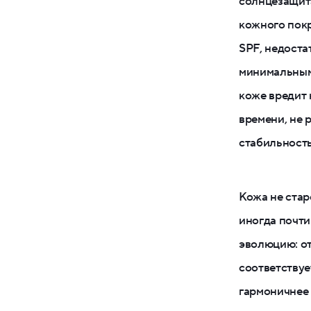
солнцезащита
кожного покр
SPF, недоста
минимальным
коже вредит 
времени, не 
стабильность
Кожа не стар
иногда почти
эволюцию: от
соответствуе
гармоничнее