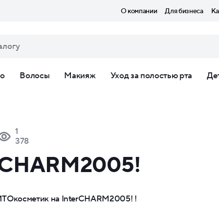
О компании
Для бизнеса
Ка
ло
Волосы
Макияж
Уход за полостью рта
Де
1
378
erCHARM2005!
ТОкосметик на InterCHARM2005! !