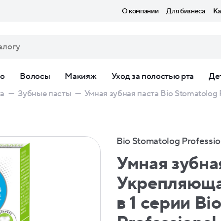
О компании
Для бизнеса
Ка
ло
Волосы
Макияж
Уход за полостью рта
Де
та
—
Зубные пасты
—
Умная зубная паста Bio Stomatolog P
Bio Stomatolog Professio
Умная зубна
Укрепляюща
в 1 серии Bi