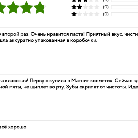
(0)
(0)
(0)
 второй раз. Очень нравится паста! Приятный вкус, чистит
шла аккуратно упакованная в коробочки.
а классная! Первую купила в Магнит косметик. Сейчас зд
ой мяты, не щиплет во рту. Зубы скрипят от чистоты. Ид
всё хорошо