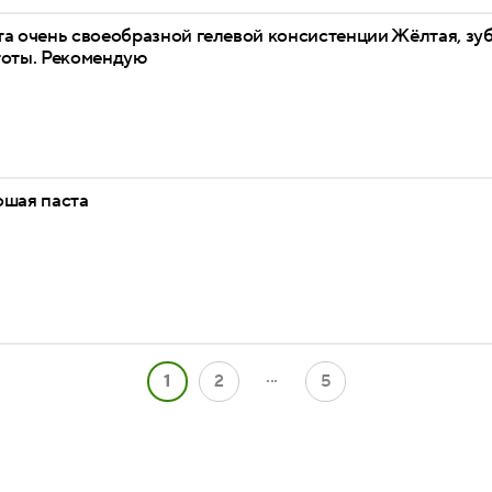
а очень своеобразной гелевой консистенции Жëлтая, зуб
тоты. Рекомендую
ошая паста
...
1
2
5