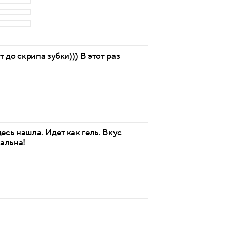
 до скрипа зубки))) В этот раз
есь нашла. Идет как гель. Вкус
еальна!