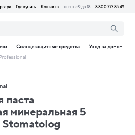
рьера
Где купить
Контакты
пн-пт с 9 до 18
8 800 777 85 49
тям
Солнцезащитные средства
Уход за домом
rofessional
nal
я паста
я минеральная 5
o Stomatolog