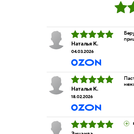
Беру
при
Наталья К.
04.03.2026
Паст
нежн
Наталья К.
18.02.2026
Зинаида