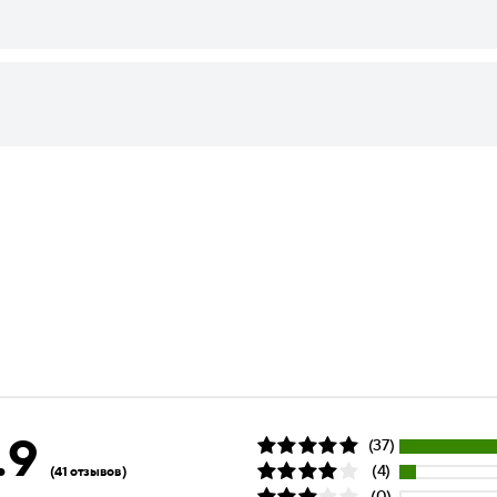
.9
(37)
(4)
(41 отзывов)