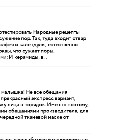
ротестировать Народные рецепты
сужение пор. Так, туда входит отвар
алфея и календулы, естественно
квы, что сужает поры,
и; И керамиды, в...
я малышка! Не все обещания
 прекрасный экспресс вариант,
жу лица в порядок. Именно поэтому,
чными обещаниями производителя, для
 очередной тканевой маске от
могает расслабиться и одновременно