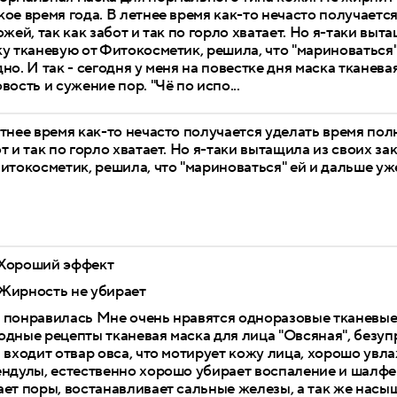
ое время года. В летнее время как-то нечасто получает
ожей, так как забот и так по горло хватает. Но я-таки вы
у тканевую от Фитокосметик, решила, что "мариноваться"
но. И так - сегодня у меня на повестке дня маска тканев
вость и сужение пор. "Чё по испо...
тнее время как-то нечасто получается уделать время пол
т и так по горло хватает. Но я-таки вытащила из своих 
итокосметик, решила, что "мариноваться" ей и дальше уж
Хороший эффект
Жирность не убирает
 понравилась Мне очень нравятся одноразовые тканевые
дные рецепты тканевая маска для лица "Овсяная", безупр
 входит отвар овса, что мотирует кожу лица, хорошо увл
ндулы, естественно хорошо убирает воспаление и шалфей
ет поры, востанавливает сальные железы, а так же насыщ