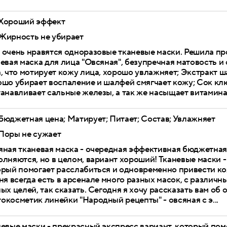
Хороший эффект
Жирность не убирает
 очень нравятся одноразовые тканевые маски. Решила п
евая маска для лица "Овсяная", безупречная матовость и 
, что мотирует кожу лица, хорошо увлажняет; Экстракт ш
шо убирает воспаление и шалфей смягчает кожу; Сок клю
анавливает сальные железы, а так же насыщает витаминам
Бюджетная цена; Матирует; Питает; Состав; Увлажняет
Поры не сужает
яная тканевая маска - очередная эффективная бюджетна
лняются, но в целом, вариант хороший! Тканевые маски -
орый помогает расслабиться и одновременно привести ко
ня всегда есть в арсенале много разных масок, с разли
ых целей, так сказать. Сегодня я хочу рассказать вам об
косметик линейки "Народный рецепты" - овсяная с э...
евые маски - прекрасный экспресс вариант, который по