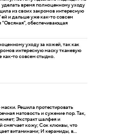
ся уделать время полноценному уходу
тащила из своих закромов интересную
 ей и дальше уже как-то совсем
ая "Овсяная", обеспечивающая
ноценному уходу за кожей, так как
закромов интересную маску тканевую
е как-то совсем стыдно.
 маски. Решила протестировать
ечная матовость и сужение пор. Так,
ажняет; Экстракт шалфея и
 смягчает кожу; Сок клюквы, что
ает витаминами; И керамиды, в...