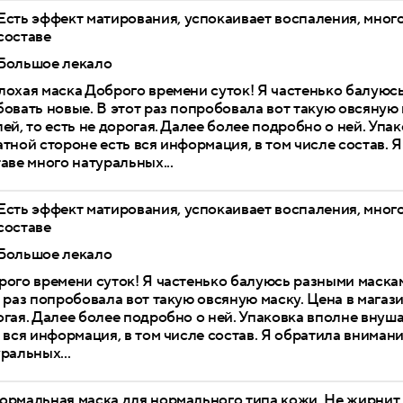
Есть эффект матирования, успокаивает воспаления, мног
составе
Большое лекало
лохая маска Доброго времени суток! Я частенько балуюс
овать новые. В этот раз попробовала вот такую овсяную 
ей, то есть не дорогая. Далее более подробно о ней. Упа
тной стороне есть вся информация, в том числе состав. Я
аве много натуральных...
Есть эффект матирования, успокаивает воспаления, мног
составе
Большое лекало
рого времени суток! Я частенько балуюсь разными маска
 раз попробовала вот такую овсяную маску. Цена в магази
гая. Далее более подробно о ней. Упаковка вполне внуш
 вся информация, в том числе состав. Я обратила внимание
ральных...
ормальная маска для нормального типа кожи. Не жирнит