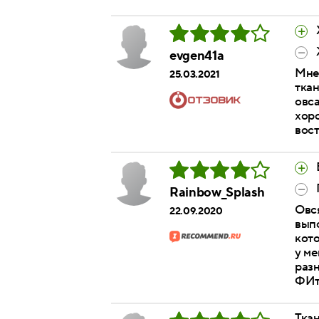
evgen41a
Мне
25.03.2021
ткан
овса
хоро
вост
Rainbow_Splash
Овс
22.09.2020
выпо
кот
у ме
разн
ФИто
Ткан