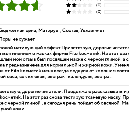
(0)
(0)
Бюджетная цена; Матирует; Состав; Увлажняет
Поры не сужает
лохой матирующий эффект Приветствую, дорогие читате
ться мнением о масках фирмы Fito kосметиk. На этот раз
лый мой отзыв был посвящен маске с черной глиной, а с
а предназначена для нормальной и жирной кожи. У меня 
к от Fito kосметиk меня всегда подкупают хорошим соста
ой овса, сок клюквы, экстракт календулы, экстра...
ветствую, дорогие читатели. Продолжаю рассказывать и 
 kосметиk. На этот раз снова тестирую тканевую маску.
е с черной глиной , а сегодня речь пойдет об овсяной. 
ирной кожи.