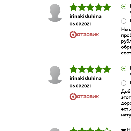
irinakisluhina
06.09.2021
Неп
проб
рубл
обра
сост
irinakisluhina
06.09.2021
Доб
этот
доро
есть
нату
❤️ Н