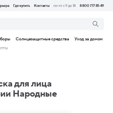
рьера
Где купить
Контакты
пн-пт с 9 до 18
8 800 777 85 49
боры
Солнцезащитные средства
Уход за домом
епты
ска для лица
рии Народные