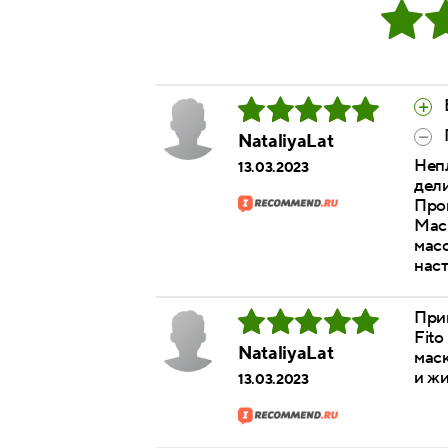
NataliyaLat
Неп
13.03.2023
дели
Прош
Маск
масо
наст
При
Fito
NataliyaLat
маск
и ж
13.03.2023