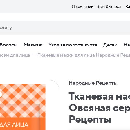
О компании
Для бизнеса
Ка
Волосы
Макияж
Уход за полостью рта
Детям
На
ски для лица
—
Тканевые маски для лица Народные Рец
Народные Рецепты
Тканевая ма
Овсяная се
Рецепты