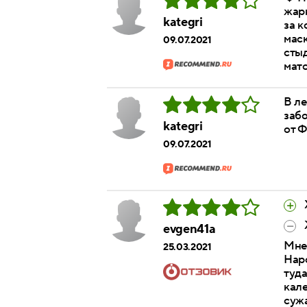
жарк
kategri
за к
маск
09.07.2021
стыд
мато
В ле
забо
kategri
от Ф
09.07.2021
evgen41a
Мне
25.03.2021
Наро
туда
кале
сужа