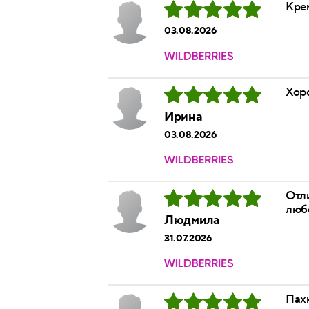
Кре
03.08.2026
Хор
Ирина
03.08.2026
Отли
любо
Людмила
31.07.2026
Пахн