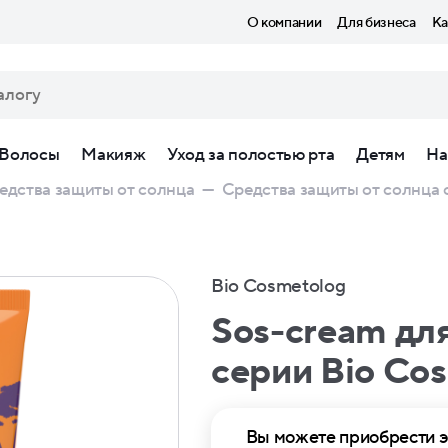
О компании
Для бизнеса
Ка
Волосы
Макияж
Уход за полостью рта
Детям
На
едства защиты от солнца
—
Средства защиты от солнца с
Bio Cosmetolog
Sos-cream для
серии Bio Co
Вы можете приобрести э