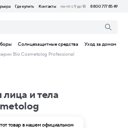
рьера
Где купить
Контакты
пн-пт с 9 до 18
8 800 777 85 49
боры
Солнцезащитные средства
Уход за домом
ерии Bio Cosmetolog Professional
 лица и тела
smetolog
тот товар в нашем официальном