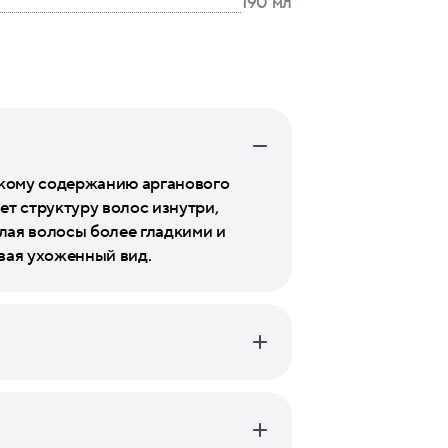
190 мл
окому содержанию арганового
т структуру волос изнутри,
лая волосы более гладкими и
вая ухоженный вид.