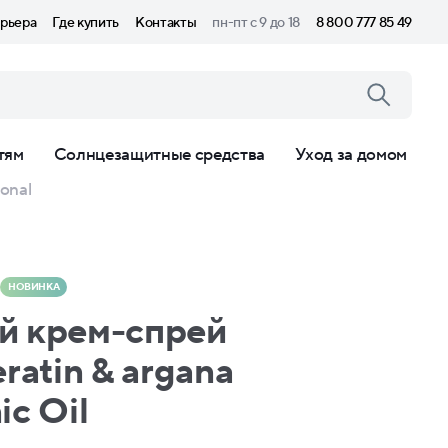
рьера
Где купить
Контакты
пн-пт с 9 до 18
8 800 777 85 49
тям
Солнцезащитные средства
Уход за домом
onal
НОВИНКА
й крем-спрей
ratin & argana
c Oil