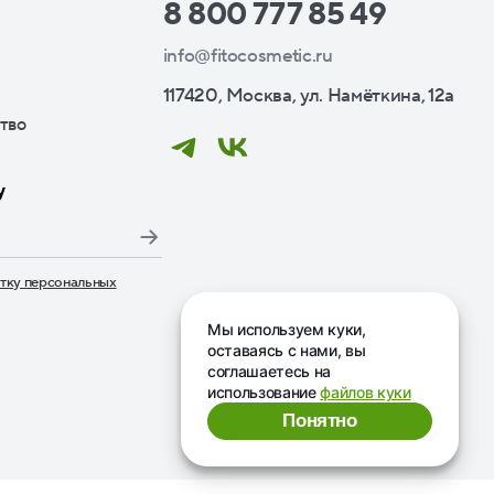
8 800 777 85 49
info@fitocosmetic.ru
117420, Москва, ул. Намёткина, 12а
тво
у
тку персональных
дписаться», я даю свое согласие на обработку моих пер
Мы используем куки,
оставаясь с нами, вы
соглашаетесь на
использование
файлов куки
Понятно