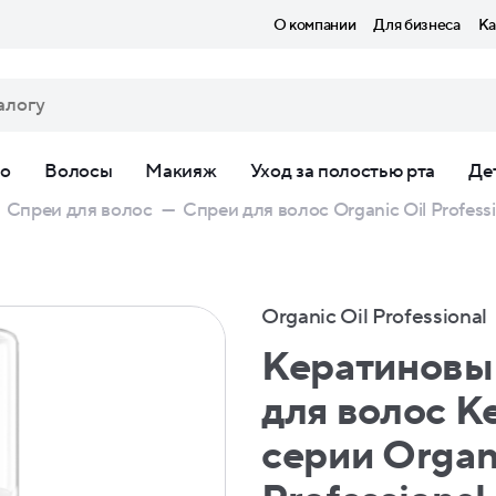
О компании
Для бизнеса
Ка
ло
Волосы
Макияж
Уход за полостью рта
Де
Спреи для волос
—
Спреи для волос Organic Oil Professi
Organic Oil Professional
Кератиновы
для волос Ke
серии Organi