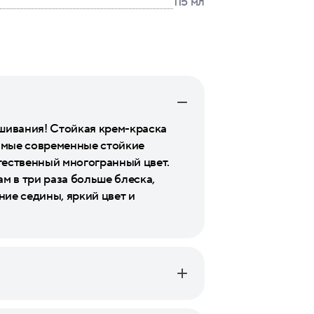
115 мл
ашивания! Стойкая крем-краска
самые современные стойкие
тественный многогранный цвет.
м в три раза больше блеска,
ние седины, яркий цвет и