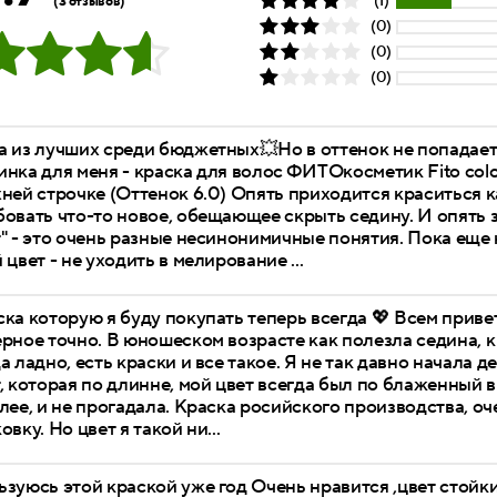
(1)
(3 отзывов)
(0)
(0)
(0)
 из лучших среди бюджетных💥Но в оттенок не попадает 
нка для меня - краска для волос ФИТОкосметик Fito color
ней строчке (Оттенок 6.0) Опять приходится краситься к
овать что-то новое, обещающее скрыть седину. И опять з
" - это очень разные несинонимичные понятия. Пока еще
 цвет - не уходить в мелирование ...
ка которую я буду покупать теперь всегда 💖 Всем приве
рное точно. В юношеском возрасте как полезла седина, к
а ладно, есть краски и все такое. Я не так давно начала д
, которая по длинне, мой цвет всегда был по блаженный 
лее, и не прогадала. Краска росийского производства, о
овку. Но цвет я такой ни...
ьзуюсь этой краской уже год Очень нравится ,цвет стой