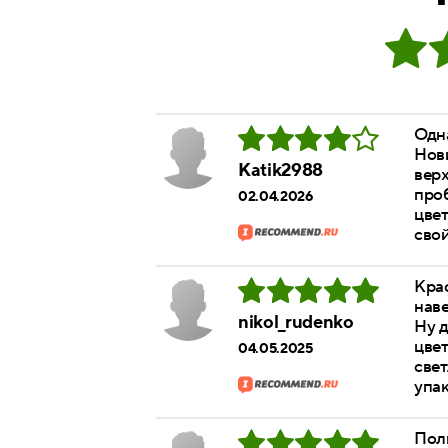
Одна
Нови
Katik2988
верх
проб
02.04.2026
цвет
свой
Крас
наве
nikol_rudenko
Ну д
цвет
04.05.2025
свет
упак
Пол