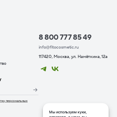
8 800 777 85 49
info@fitocosmetic.ru
117420, Москва, ул. Намёткина, 12а
тво
у
тку персональных
дписаться», я даю свое согласие на обработку моих пер
Мы используем куки,
оставаясь с нами, вы