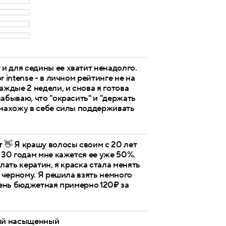
и для седины ее хватит ненадолго.
 intense - в личном рейтинге не на
аждые 2 недели, и снова я готова
абываю, что "окрасить" и "держать
 нахожу в себе силы поддерживать
т 👋 Я крашу волосы своим с 20 лет
 30 годам мне кажется ее уже 50%.
елать кератин, я краска стала менять
в черному. Я решила взять немного
чень бюджетная примерно 120₽ за
кий насыщенный