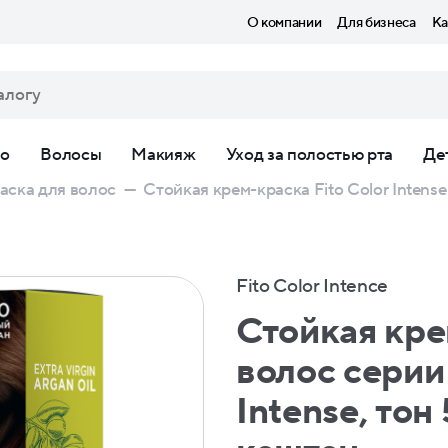
О компании
Для бизнеса
Ка
ло
Волосы
Макияж
Уход за полостью рта
Де
аска для волос
—
Стойкая крем-краска Fito Сolor Intense
Fito Color Intence
Стойкая кре
волос серии 
Intense, тон