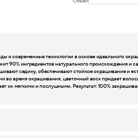
Объем
ироды и современные технологии в основе идеального окр
держит 90% ингредиентов натурального происхождения и 
шивают седину, обеспечивают стойкое окрашивание и ес
и во время окрашивания, цветочный воск придает волоса
ает их мягкими и послушными. Результат: 100% закрашива