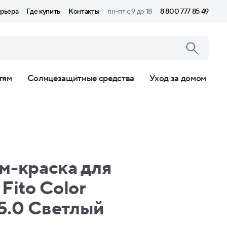
рьера
Где купить
Контакты
пн-пт с 9 до 18
8 800 777 85 49
тям
Солнцезащитные средства
Уход за домом
м-краска для
Fito Сolor
 5.0 Светлый