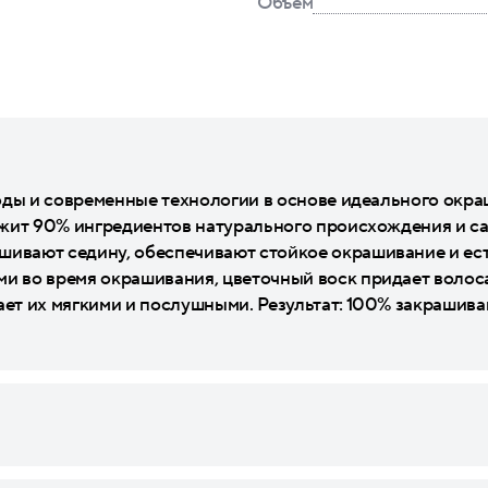
Объем
ироды и современные технологии в основе идеального окр
держит 90% ингредиентов натурального происхождения и 
шивают седину, обеспечивают стойкое окрашивание и ес
и во время окрашивания, цветочный воск придает волоса
ает их мягкими и послушными. Результат: 100% закрашива