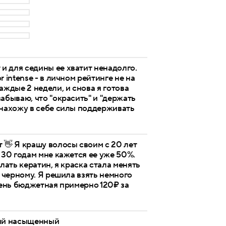
и для седины ее хватит ненадолго.
 intense - в личном рейтинге не на
аждые 2 недели, и снова я готова
абываю, что "окрасить" и "держать
 нахожу в себе силы поддерживать
т 👋 Я крашу волосы своим с 20 лет
 30 годам мне кажется ее уже 50%.
елать кератин, я краска стала менять
в черному. Я решила взять немного
чень бюджетная примерно 120₽ за
кий насыщенный