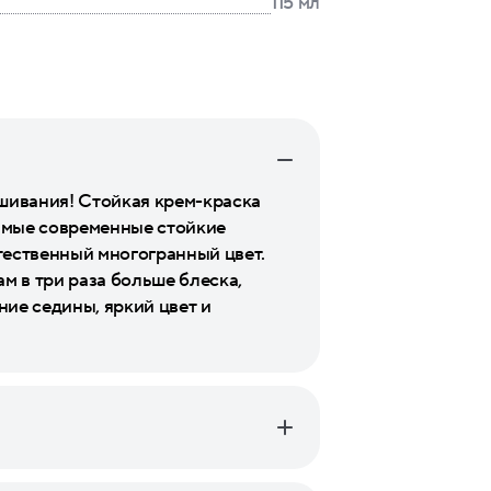
115 мл
ашивания! Стойкая крем-краска
самые современные стойкие
тественный многогранный цвет.
м в три раза больше блеска,
ние седины, яркий цвет и