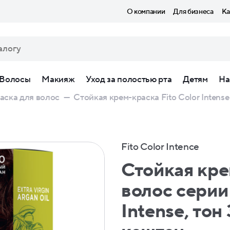
О компании
Для бизнеса
Ка
Волосы
Макияж
Уход за полостью рта
Детям
На
аска для волос
—
Стойкая крем-краска Fito Сolor Intense
Fito Color Intence
Стойкая кре
волос серии 
Intense, тон