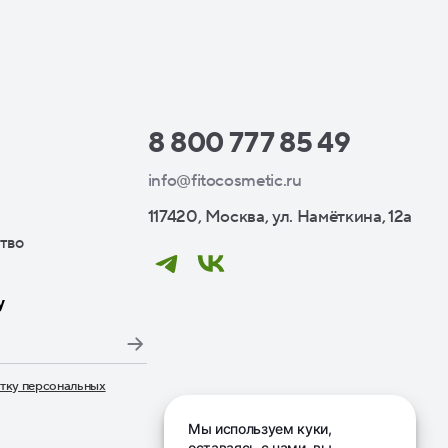
8 800 777 85 49
info@fitocosmetic.ru
117420, Москва, ул. Намёткина, 12а
тво
у
тку персональных
дписаться», я даю свое согласие на обработку моих пер
Мы используем куки,
оставаясь с нами, вы