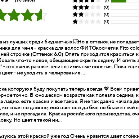
(1)
(3 отзывов)
(0)
(0)
(0)
 из лучших среди бюджетных💥Но в оттенок не попадает 
нка для меня - краска для волос ФИТОкосметик Fito color
ней строчке (Оттенок 6.0) Опять приходится краситься к
овать что-то новое, обещающее скрыть седину. И опять з
" - это очень разные несинонимичные понятия. Пока еще
 цвет - не уходить в мелирование ...
ка которую я буду покупать теперь всегда 💖 Всем приве
рное точно. В юношеском возрасте как полезла седина, к
а ладно, есть краски и все такое. Я не так давно начала д
, которая по длинне, мой цвет всегда был по блаженный 
лее, и не прогадала. Краска росийского производства, о
овку. Но цвет я такой ни...
ьзуюсь этой краской уже год Очень нравится ,цвет стой