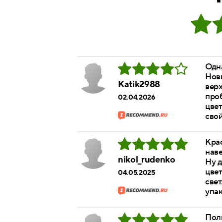
Одна
Нови
Katik2988
верх
проб
02.04.2026
цвет
свой
Крас
наве
nikol_rudenko
Ну д
цвет
04.05.2025
свет
упак
Пол