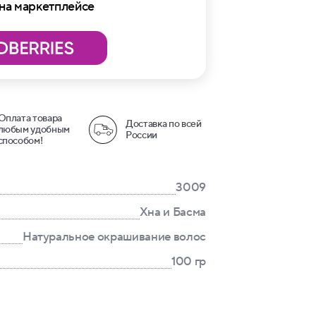
 на маркетплейсе
Оплата товара
Доставка по всей
любым удобным
России
способом!
3009
Хна и Басма
Натуральное окрашивание волос
100 гр