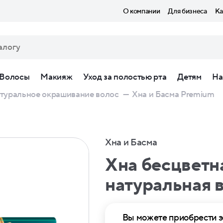
О компании
Для бизнеса
Ка
Волосы
Макияж
Уход за полостью рта
Детям
На
туральное окрашивание волос
—
Хна и Басма Premium
Хна и Басма
Хна бесцветн
натуральная 
Вы можете приобрести э