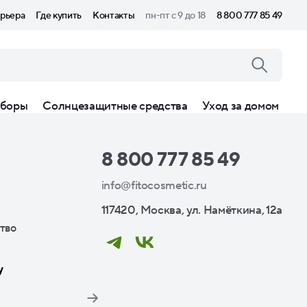
рьера
Где купить
Контакты
пн-пт с 9 до 18
8 800 777 85 49
боры
Солнцезащитные средства
Уход за домом
8 800 777 85 49
info@fitocosmetic.ru
117420, Москва, ул. Намёткина, 12а
тво
у