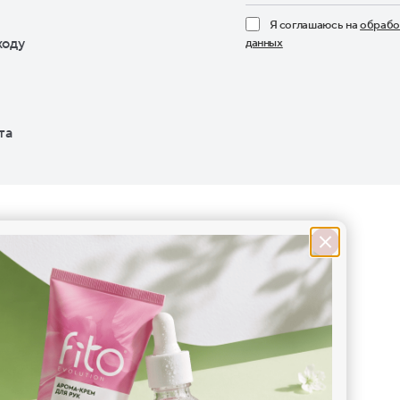
Я соглашаюсь на
обрабо
ходу
данных
Нажимая кнопку «По
та
е предложения