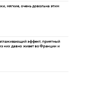
чки, мягкие, очень довольна этим
азглаживающий эффект, приятный
 из них давно живет во Франции и