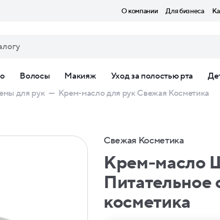
О компании
Для бизнеса
Ка
ло
Волосы
Макияж
Уход за полостью рта
Де
емы для рук
—
Крем-масло для рук Свежая Косметика
Свежая Косметика
Крем-масло Ш
Питательное 
косметика