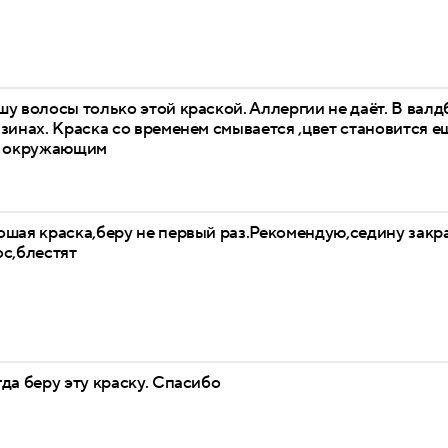
у волосы только этой краской. Аллергии не даёт. В валд
зинах. Краска со временем смывается ,цвет становится ещ
и окружающим
ошая краска,беру не первый раз.Рекомендую,седину закр
ос,блестят
да беру эту краску. Спасибо