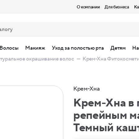
О компании
Для бизнеса
Ка
Волосы
Макияж
Уход за полостью рта
Детям
На
туральное окрашивание волос
—
Крем-Хна Фитокосметик
Крем-Хна
Крем-Хна в 
репейным ма
Темный каш