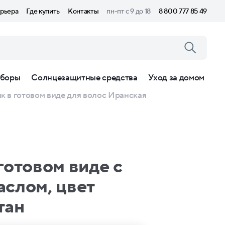
рьера
Где купить
Контакты
пн-пт с 9 до 18
8 800 777 85 49
боры
Солнцезащитные средства
Уход за домом
 в готовом виде для волос Иранская
готовом виде с
слом, цвет
тан