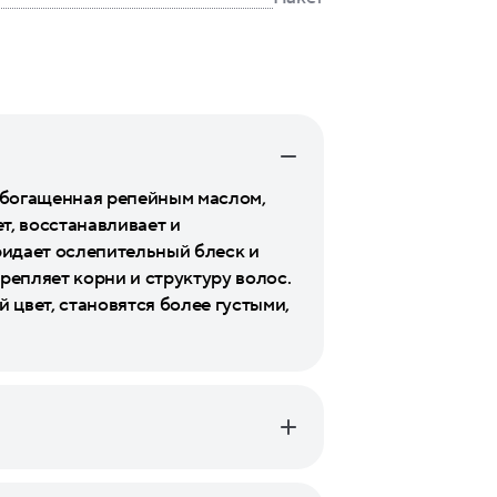
обогащенная репейным маслом,
, восстанавливает и
ридает ослепительный блеск и
репляет корни и структуру волос.
цвет, становятся более густыми,