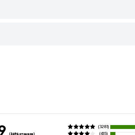
9
(3281)
(415)
(3696 отзывов)