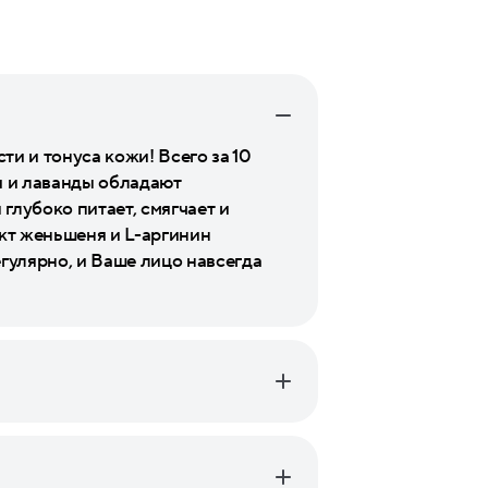
и и тонуса кожи! Всего за 10
и и лаванды обладают
лубоко питает, смягчает и
кт женьшеня и L-аргинин
улярно, и Ваше лицо навсегда