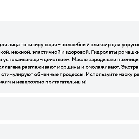
для лица тонизирующая – волшебный эликсир для упругост
дкой, нежной, эластичной и здоровой. Гидролаты ромашк
и успокаивающим действием. Масло зародышей пшеницы г
коллагена разглаживают морщины и омолаживают. Экстра
стимулируют обменные процессы. Используйте маску рег
ежим и невероятно притягательным!