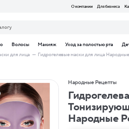
О компании
Для бизнеса
Ка
ло
Волосы
Макияж
Уход за полостью рта
Де
ски для лица
—
Гидрогелевые маски для лица Народные
Народные Рецепты
Гидрогелева
Тонизирующ
Народные Р