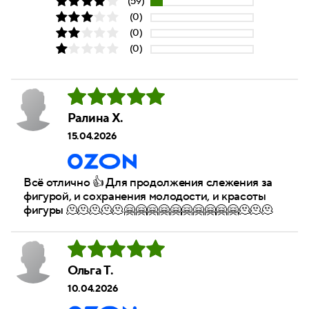
(59)
(0)
(0)
(0)
Ралина Х.
15.04.2026
Всё отлично 👍 Для продолжения слежения за
фигурой, и сохранения молодости, и красоты
фигуры 🫠🫠🫠🫠🫠🤗🤗🤗🤗🤗🤗🤗🤗🤗🤗🫠🫠🫠
Ольга Т.
10.04.2026