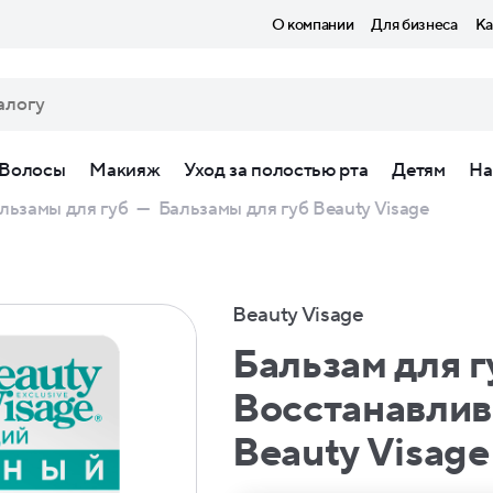
О компании
Для бизнеса
Ка
Волосы
Макияж
Уход за полостью рта
Детям
На
льзамы для губ
—
Бальзамы для губ Beauty Visage
Beauty Visage
Бальзам для 
Восстанавли
Beauty Visage