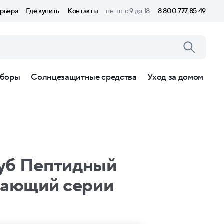
рьера
Где купить
Контакты
пн-пт с 9 до 18
8 800 777 85 49
боры
Солнцезащитные средства
Уход за домом
губ Пептидный
вающий серии