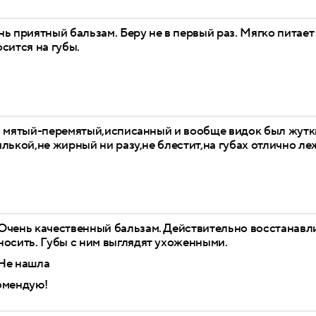
ь приятный бальзам. Беру не в первый раз. Мягко питае
сится на губы.
ь мятый-перемятый,исписанный и вообще видок был жутки
лькой,не жирный ни разу,не блестит,на губах отлично ле
Очень качественный бальзам. Действительно восстанавл
носить. Губы с ним выглядят ухоженными.
Не нашла
омендую!