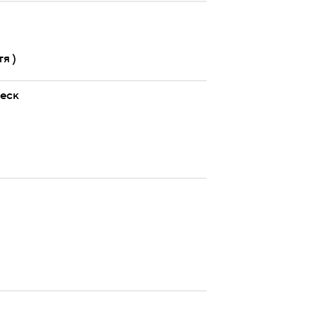
я )
леск