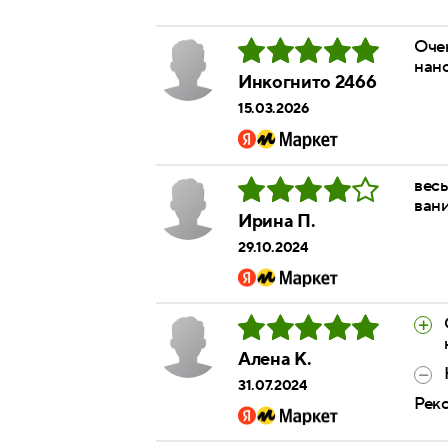
Очен
нано
Инкогнито 2466
15.03.2026
вес
вани
Ирина П.
29.10.2024
Алена К.
31.07.2024
Рек