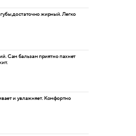
т губы,достаточно жирный. Легко
й. Сам бальзам приятно пахнет
жит.
ивает и увлажняет. Комфортно