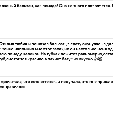
расный бальзам, как помада! Она немного проявляется.
Открыв тюбик и понюхав бальзам ,я сразу окунулась в дал
именно напомнил мне этот запах,но он настолько меня од
всю помаду целиком На губках ложится равномерно,оста
губ,смотрится красиво,а пахнет безумно вкусно 👍🥰
 прочитала, что есть оттенок, и подумала, что мне пришло
 понравилось