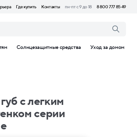
рьера
Где купить
Контакты
пн-пт с 9 до 18
8 800 777 85 49
тям
Солнцезащитные средства
Уход за домом
губ с легким
тенком серии
ge