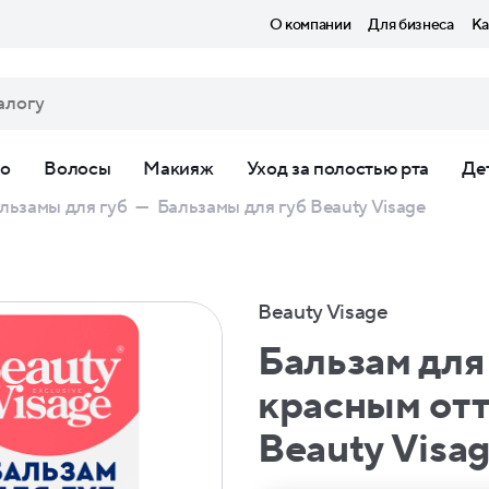
О компании
Для бизнеса
Ка
ло
Волосы
Макияж
Уход за полостью рта
Де
льзамы для губ
—
Бальзамы для губ Beauty Visage
Beauty Visage
Бальзам для 
красным от
Beauty Visa