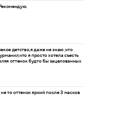
 Рекомендую.
екое детство,я даже не знаю ,что
урманил,что я просто хотела съесть
вляя оттенок будто бы зацелованных
 не то оттенок яркий после 3 масков