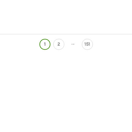
...
1
2
151