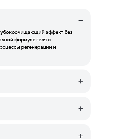
 глубокоочищающий эффект без
льной формуле геля с
роцессы регенерации и