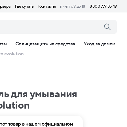
рьера
Где купить
Контакты
пн-пт с 9 до 18
8 800 777 85 49
тям
Солнцезащитные средства
Уход за домом
 evolution
ль для умывания
olution
тот товар в нашем официальном