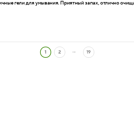
чные гели для умывания. Приятный запах, отлично очищ
...
1
2
19