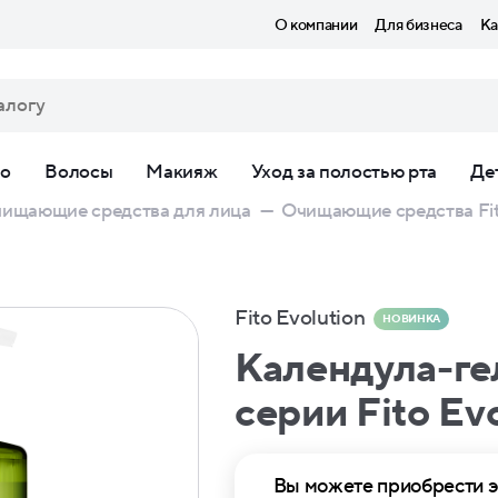
О компании
Для бизнеса
Ка
ло
Волосы
Макияж
Уход за полостью рта
Де
ищающие средства для лица
—
Очищающие средства Fito
Fito Evolution
НОВИНКА
Календула-ге
серии Fito Ev
Вы можете приобрести э